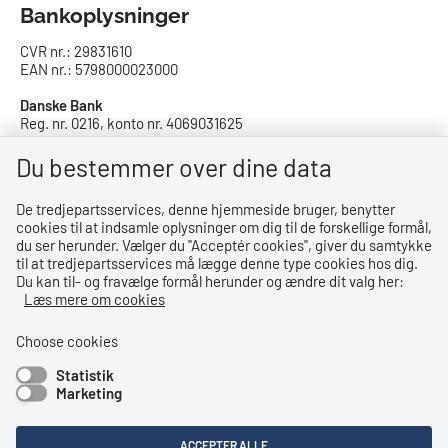
Bankoplysninger
CVR nr.: 29831610
EAN nr.: 5798000023000
Danske Bank
Reg. nr. 0216, konto nr. 4069031625
IBAN: DK8402164069031625
SWIFT: DABADKKK
Du bestemmer over dine data
De tredjepartsservices, denne hjemmeside bruger, benytter
Privatlivspolitik
cookies til at indsamle oplysninger om dig til de forskellige formål,
du ser herunder. Vælger du ''Acceptér cookies'', giver du samtykke
Privatlivspolitik
til at tredjepartsservices må lægge denne type cookies hos dig.
Du kan til- og fravælge formål herunder og ændre dit valg her:
Tilgængelighedserklæring
Læs mere om cookies
Whistleblowerordning
Choose cookies
Statistik
Bemærk!
Marketing
Dette indhold kræver cookies for at blive vist korrekt.
ACCEPTER ALLE