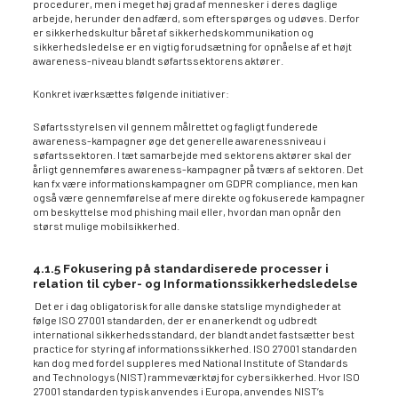
procedurer, men i meget høj grad af mennesker i deres daglige
arbejde, herunder den adfærd, som efterspørges og udøves. Derfor
er sikkerhedskultur båret af sikkerhedskommunikation og
sikkerhedsledelse er en vigtig forudsætning for opnåelse af et højt
awareness-niveau blandt søfartssektorens aktører.
Konkret iværksættes følgende initiativer:
Søfartsstyrelsen vil gennem målrettet og fagligt funderede
awareness-kampagner øge det generelle awarenessniveau i
søfartssektoren. I tæt samarbejde med sektorens aktører skal der
årligt gennemføres awareness-kampagner på tværs af sektoren. Det
kan fx være informationskampagner om GDPR compliance, men kan
også være gennemførelse af mere direkte og fokuserede kampagner
om beskyttelse mod phishing mail eller, hvordan man opnår den
størst mulige mobilsikkerhed.
4.1.5 Fokusering på standardiserede processer i
relation til cyber- og Informationssikkerhedsledelse
Det er i dag obligatorisk for alle danske statslige myndigheder at
følge ISO 27001 standarden, der er en anerkendt og udbredt
international sikkerhedsstandard, der blandt andet fastsætter best
practice for styring af informationssikkerhed. ISO 27001 standarden
kan dog med fordel suppleres med National Institute of Standards
and Technologys (NIST) rammeværktøj for cybersikkerhed. Hvor ISO
27001 standarden typisk anvendes i Europa, anvendes NIST’s