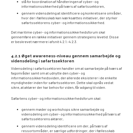
stå for koordination af håndteringen af cyber- og
informationssikkerhed på tværs af søfartssektoren,
gennem vidensdeling at identificere og konkretisere områder,
hvor der i fællesskab kan iværksættes initiativer, der styrker
søfartssektorens cyber- og informationssikkerhed.
Det maritime cyber- og informationssikkerhedsforum skal
gennemføre en række initiativer gennem strategiens levetid. Disse
er beskrevet nærmere i afsnit 4.2.1.-4.2.3.
4.2.1 Øget awareness-niveau gennem samarbejde og
vidensdeling i søfartssektoren
Vidensdeling i søfartssektoren handler om at samarbejde på tværs af
fagområder samt om at udnytte den cyber- og
informationssikkerhedsviden, der allerede eksisterer i de enkelte
myndigheder inden for søfartssektoren. Dette skal opnås ved at
sikre, at aktører der har behov for viden, får adgang til viden.
Søfartens cyber- og informationssikkerhedsforum skal:
gennem møder og workshops sikre samarbejde og
vidensdeling om cyber- og informationssikkerhed på tværs af
søfartssektorens aktører,
gennem vidensdeling identificere om der, på tværs af
ressortområder, er særlige udfordringer, der i fællesskab