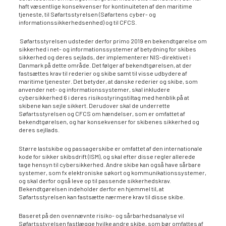
haft væsentlige konsekvenser for kontinuiteten af den maritime
tjeneste, til Søfartsstyrelsen (Søfartens cyber- og
informationssikkerhedsenhed) og til CFCS.
Søfartsstyrelsen udsteder derfor primo 2019 en bekendtgørelse om
sikkerhed i net- og informationssystemer af betydning for skibes
sikkerhed og deres sejlads, der implementerer NIS-direktivet i
Danmark på dette område. Det følger af bekendtgørelsen, at der
fastsættes krav til rederier og skibe samt til visse udbydere af
maritime tjenester. Det betyder, at danske rederier og skibe, som
anvender net- og informationssystemer, skal inkludere
cybersikkerhed 6 i deres risikostyringstiltag med henblik på at
skibene kan sejle sikkert. Derudover skal de underrette
Søfartsstyrelsen og CFCS om hændelser, som er omfattet af
bekendtgørelsen, og har konsekvenser for skibenes sikkerhed og
deres sejllads.
Større lastskibe og passagerskibe er omfattet af den internationale
kode for sikker skibsdrift (ISM), og skal efter disse regler allerede
tage hensyn til cybersikkerhed. Andre skibe kan også have sårbare
systemer, som fx elektroniske søkort og kommunikationssystemer,
og skal derfor også leve op til passende sikkerhedskrav.
Bekendtgørelsen indeholder derfor en hjemmel til, at
Søfartsstyrelsen kan fastsætte nærmere krav til disse skibe.
Baseret på den ovennævnte risiko- og sårbarhedsanalyse vil
Søfartsstyrelsen fastlægge hvilke andre skibe, som bør omfattes af