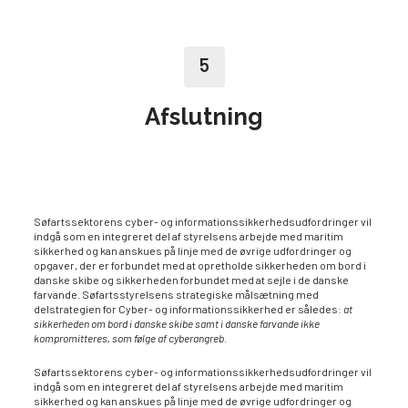
5
Afslutning
Søfartssektorens cyber- og informationssikkerhedsudfordringer vil
indgå som en integreret del af styrelsens arbejde med maritim
sikkerhed og kan anskues på linje med de øvrige udfordringer og
opgaver, der er forbundet med at opretholde sikkerheden om bord i
danske skibe og sikkerheden forbundet med at sejle i de danske
farvande. Søfartsstyrelsens strategiske målsætning med
delstrategien for Cyber- og informationssikkerhed er således:
at
sikkerheden om bord i danske skibe samt i danske farvande ikke
kompromitteres, som følge af cyberangreb.
Søfartssektorens cyber- og informationssikkerhedsudfordringer vil
indgå som en integreret del af styrelsens arbejde med maritim
sikkerhed og kan anskues på linje med de øvrige udfordringer og