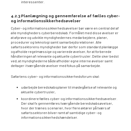
interessenter.
4.2.3 Planlægning og gennemførelse af fælles cyber-
og informationssikkerhedsøvelser
Cyber- og informationssikkerhedsøvelser bør være en central del af
alle myndigheders cyberberedskab. Formålet med disse øvelser er
at afprøve og udvikle myndighedernes medarbejdere, planer,
procedurer og teknologi samt samarbejdsrelationer. Alle
søfartssektorens myndigheder bør derfor som standard planlægge
og afholde regelmæssige og varierede øvelser, for at forberede
håndteringen af relevante og aktuelle cybertrusler. Dette sker bedst
ved, at myndighederne både afholder egne interne øvelser samt
deltager i tværgående øvelser med fokus på samarbejde.
Søfartens cyber- og informationssikkerhedsforum skal:
udarbejde beredskabsplaner til imødegåelse af relevante og
aktuelle cybertrusler,
koordinere fælles cyber-og informationssikkerhedsøvelser.
Der skal fx gennemføres tværgående beredskabsøvelser,
hvor der trænes scenarier, hvor flere aktører på tværs af
søfartssektoren bliver ramt af samtidige cyber- og
informationssikkerhedshændelser.