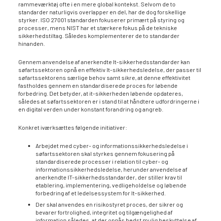
rammeværktøj ofte i en mere global kontekst. Selvom de to
standarder naturligvis overlapper en del, har de dog forskellige
styrker. ISO 27001 standarden fokuserer primært på styring og
processer, mens NIST har et stærkere fokus på de tekniske
sikkerhedstiltag. Således komplementerer de to standarder
hinanden.
Gennem anvendelse af anerkendte It-sikkerhedsstandarder kan
søfartssektoren opnå en effektiv It-sikkerhedsledelse, der passer til
søfartssektorens særlige behov samt sikre, at denne effektivitet
fastholdes gennem en standardiserede proces for løbende
forbedring. Det betyder, at it-sikkerheden løbende opdateres,
således at søfartssektoren er i stand til at håndtere udfordringerne i
en digital verden under konstant forandring og angreb.
Konkret iværksættes følgende initiativer:
Arbejdet med cyber- og informationssikkerhedsledelse i
søfartssektoren skal styrkes gennem fokusering på
standardiserede processer i relation til cyber- og
informationssikkerhedsledelse, herunder anvendelse af
anerkendte IT-sikkerhedsstandarder, der stiller krav til
etablering, implementering, vedligeholdelse og løbende
forbedring af et ledelsessystem for It-sikkerhed.
Der skal anvendes en risikostyret proces, der sikrer og
bevarer fortrolighed, integritet og tilgængelighed af
information således, at der opnås bedst mulig beskyttelse af