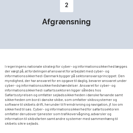
2
Afgrænsning
I regeringens nationale strategi for cyber- og informationssikkerhed lægges
der vægt på, at fordelingen af ansvaret for arbejdet med cyber- og
informationssikkerhed i Danmark bygger på sektoransvarsprincippet: Den
myndighed, der har ansvaret for en opgave til daglig, bevarer ansvaret under
cyber- og informationssikkerhedshændelser. Ansvaret for cyber- og
informationssikkerhed i søfartssektoren ligger således hos
Søfartsstyrelsen og omfatter sejladssikkerheden i danske farvande samt
sikkerheden om bord i danske skibe, som omfatter skibssystemer og
software til skibets drift, herunder til fremdrivning og navigation, jf. lov om
sikkerhed til søs. Cyber- og informationssikkerhed for søfartssektoren
omfatter derudover tjenester som trafikovervågning, advarsler og
information til skibsfarten samt andre systemer med sammenhæng til
skibets sikre sejlads.