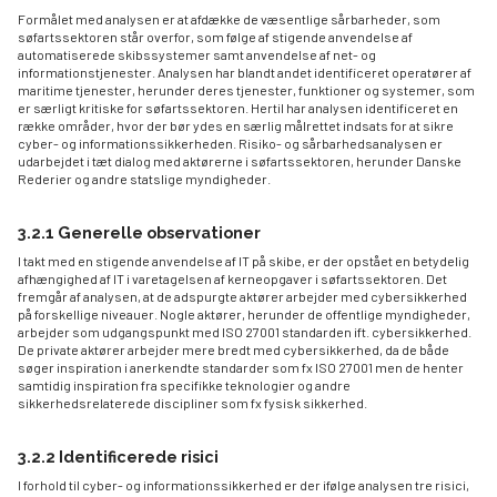
Formålet med analysen er at afdække de væsentlige sårbarheder, som
søfartssektoren står overfor, som følge af stigende anvendelse af
automatiserede skibssystemer samt anvendelse af net- og
informationstjenester. Analysen har blandt andet identificeret operatører af
maritime tjenester, herunder deres tjenester, funktioner og systemer, som
er særligt kritiske for søfartssektoren. Hertil har analysen identificeret en
række områder, hvor der bør ydes en særlig målrettet indsats for at sikre
cyber- og informationssikkerheden. Risiko- og sårbarhedsanalysen er
udarbejdet i tæt dialog med aktørerne i søfartssektoren, herunder Danske
Rederier og andre statslige myndigheder.
3.2.1 Generelle observationer
I takt med en stigende anvendelse af IT på skibe, er der opstået en betydelig
afhængighed af IT i varetagelsen af kerneopgaver i søfartssektoren. Det
fremgår af analysen, at de adspurgte aktører arbejder med cybersikkerhed
på forskellige niveauer. Nogle aktører, herunder de offentlige myndigheder,
arbejder som udgangspunkt med ISO 27001 standarden ift. cybersikkerhed.
De private aktører arbejder mere bredt med cybersikkerhed, da de både
søger inspiration i anerkendte standarder som fx ISO 27001 men de henter
samtidig inspiration fra specifikke teknologier og andre
sikkerhedsrelaterede discipliner som fx fysisk sikkerhed.
3.2.2 Identificerede risici
I forhold til cyber- og informationssikkerhed er der ifølge analysen tre risici,