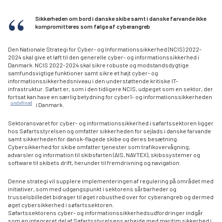
Sikkerheden om bord i danske skibe samt i danske farvande ikke
kompromitteres som følge af cyberangreb
Den Nationale Strategi for Cyber- og Informationssikkerhed (NCIS) 2022-
2024 skal give et løft til den generelle cyber- og informationssikkerhed i
Danmark. NCIS 2022-2024 skal sikre robuste og modstandsdygtige
samfundsvigtige funktioner samt sikre et højt cyber- og
informationssikkerhedsniveau i den understøttende kritiske IT-
infrastruktur. Søfart er, som i den tidligere NCIS, udpeget som en sektor, der
fortsat kan have en særlig betydning for cyber1- og informationssikkerheden
undefined
i Danmark.
Sektoransvaret for cyber- og informationssikkerhed i søfartssektoren ligger
hos Søfartsstyrelsen og omfatter sikkerheden for sejlads i danske farvande
samt sikkerheden for dansk-flagede skibe og deres besætning.
Cybersikkerhed for skibe omfatter tjenester som trafikovervågning,
advarsler og information til skibsfarten (AIS, NAVTEX), skibssystemer og
software til skibets drift, herunder til fremdrivning og navigation.
Denne strategi vil supplere implementeringen af regulering på området med
initiativer, som med udgangspunkt i sektorens sårbarheder og
trusselsbilledet bidrager til øget robusthed over for cyberangreb og dermed
øget cybersikkerhed i søfartssektoren.
Søfartssektorens cyber- og informationssikkerhedsudfordringer indgår
som en integreret del af Søfartsstyrelsens arbejde med maritim sikkerhed i