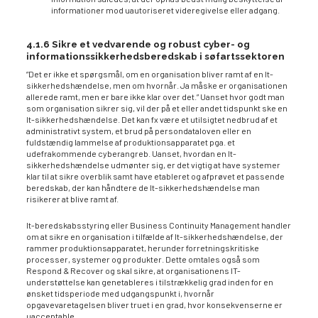
informationer mod uautoriseret videregivelse eller adgang.
4.1.6 Sikre et vedvarende og robust cyber- og
informationssikkerhedsberedskab i søfartssektoren
”Det er ikke et spørgsmål, om en organisation bliver ramt af en It-
sikkerhedshændelse, men om hvornår. Ja måske er organisationen
allerede ramt, men er bare ikke klar over det.” Uanset hvor godt man
som organisation sikrer sig, vil der på et eller andet tidspunkt ske en
It-sikkerhedshændelse. Det kan fx være et utilsigtet nedbrud af et
administrativt system, et brud på persondataloven eller en
fuldstændig lammelse af produktionsapparatet pga. et
udefrakommende cyberangreb. Uanset, hvordan en It-
sikkerhedshændelse udmønter sig, er det vigtig at have systemer
klar til at sikre overblik samt have etableret og afprøvet et passende
beredskab, der kan håndtere de It-sikkerhedshændelse man
risikerer at blive ramt af.
It-beredskabsstyring eller Business Continuity Management handler
om at sikre en organisation i tilfælde af It-sikkerhedshændelse, der
rammer produktionsapparatet, herunder forretningskritiske
processer, systemer og produkter. Dette omtales også som
Respond & Recover og skal sikre, at organisationens IT-
understøttelse kan genetableres i tilstrækkelig grad inden for en
ønsket tidsperiode med udgangspunkt i, hvornår
opgavevaretagelsen bliver truet i en grad, hvor konsekvenserne er
uacceptable.