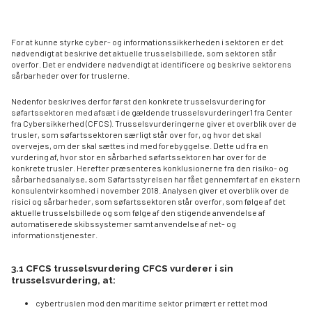
For at kunne styrke cyber- og informationssikkerheden i sektoren er det
nødvendigt at beskrive det aktuelle trusselsbillede, som sektoren står
overfor. Det er endvidere nødvendigt at identificere og beskrive sektorens
sårbarheder over for truslerne.
Nedenfor beskrives derfor først den konkrete trusselsvurdering for
søfartssektoren med afsæt i de gældende trusselsvurderinger1 fra Center
fra Cybersikkerhed (CFCS). Trusselsvurderingerne giver et overblik over de
trusler, som søfartssektoren særligt står over for, og hvor det skal
overvejes, om der skal sættes ind med forebyggelse. Dette ud fra en
vurdering af, hvor stor en sårbarhed søfartssektoren har over for de
konkrete trusler. Herefter præsenteres konklusionerne fra den risiko- og
sårbarhedsanalyse, som Søfartsstyrelsen har fået gennemført af en ekstern
konsulentvirksomhed i november 2018. Analysen giver et overblik over de
risici og sårbarheder, som søfartssektoren står overfor, som følge af det
aktuelle trusselsbillede og som følge af den stigende anvendelse af
automatiserede skibssystemer samt anvendelse af net- og
informationstjenester.
3.1 CFCS trusselsvurdering CFCS vurderer i sin
trusselsvurdering, at:
cybertruslen mod den maritime sektor primært er rettet mod