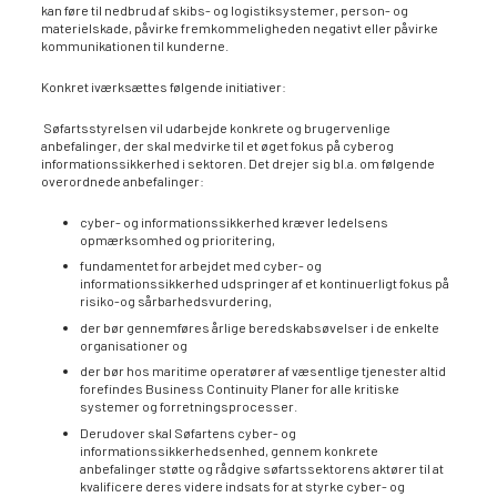
kan føre til nedbrud af skibs- og logistiksystemer, person- og
materielskade, påvirke fremkommeligheden negativt eller påvirke
kommunikationen til kunderne.
Konkret iværksættes følgende initiativer:
Søfartsstyrelsen vil udarbejde konkrete og brugervenlige
anbefalinger, der skal medvirke til et øget fokus på cyberog
informationssikkerhed i sektoren. Det drejer sig bl.a. om følgende
overordnede anbefalinger:
cyber- og informationssikkerhed kræver ledelsens
opmærksomhed og prioritering,
fundamentet for arbejdet med cyber- og
informationssikkerhed udspringer af et kontinuerligt fokus på
risiko-og sårbarhedsvurdering,
der bør gennemføres årlige beredskabsøvelser i de enkelte
organisationer og
der bør hos maritime operatører af væsentlige tjenester altid
forefindes Business Continuity Planer for alle kritiske
systemer og forretningsprocesser.
Derudover skal Søfartens cyber- og
informationssikkerhedsenhed, gennem konkrete
anbefalinger støtte og rådgive søfartssektorens aktører til at
kvalificere deres videre indsats for at styrke cyber- og