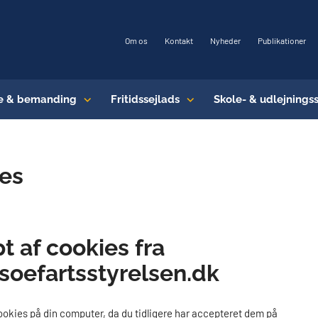
Om os
Kontakt
Nyheder
Publikationer
e & bemanding
Fritidssejlads
Skole- & udlejnings
es
t af cookies fra
oefartsstyrelsen.dk
ookies på din computer, da du tidligere har accepteret dem på