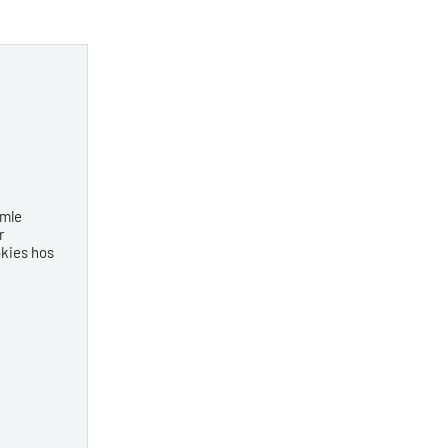
amle
r
okies hos