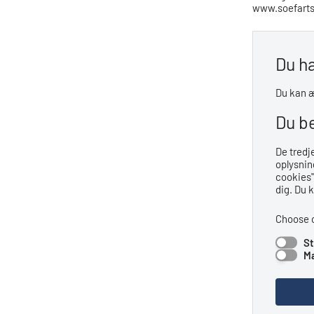
www.soefarts
Du ha
Du kan æ
Du b
De tredj
oplysning
cookies'
dig. Du 
Choose 
St
Ma