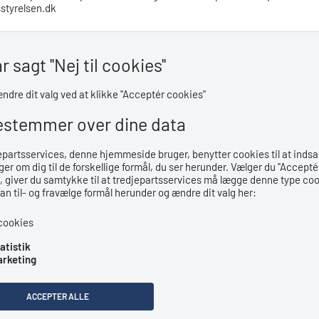
styrelsen.dk
r sagt ''Nej til cookies''
ndre dit valg ved at klikke ''Acceptér cookies''
estemmer over dine data
epartsservices, denne hjemmeside bruger, benytter cookies til at inds
er om dig til de forskellige formål, du ser herunder. Vælger du ''Accepté
', giver du samtykke til at tredjepartsservices må lægge denne type co
kan til- og fravælge formål herunder og ændre dit valg her:
cookies
atistik
rketing
ACCEPTER ALLE