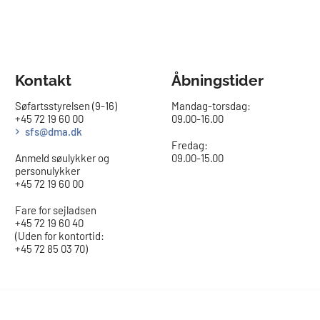
Kontakt
Åbningstider
Søfartsstyrelsen (9-16)
Mandag-torsdag:
+45 72 19 60 00
09.00-16.00​
sfs@dma.dk
Fredag:
Anmeld søulykker og
09.00-15.00
personulykker
+45 72 19 60 00
Fare for sejladsen
+45 72 19 60 40
(Uden for kontortid:
+45 72 85 03 70)