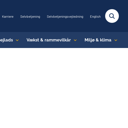
Karriere
Selvbetjening
Selvbetjeningsvejledning
English
sejlads
Vækst & rammevilkår
Miljø & klima