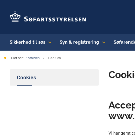
Sikkerhed til søs
Syn & registrering
Søfarend
Du er her:
Forsiden
Cookies
Cooki
Cookies
Accep
www.s
Vi har gemt c