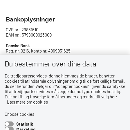
Bankoplysninger
CVR nr.: 29831610
EAN nr.: 5798000023000
Danske Bank
Reg. nr. 0216, konto nr. 4069031625
IBAN: DK8402164069031625
SWIFT: DABADKKK
Du bestemmer over dine data
De tredjepartsservices, denne hjemmeside bruger, benytter
Privatlivspolitik
cookies til at indsamle oplysninger om dig til de forskellige formål,
du ser herunder. Vælger du ''Acceptér cookies'', giver du samtykke
Privatlivspolitik
til at tredjepartsservices må lægge denne type cookies hos dig.
Du kan til- og fravælge formål herunder og ændre dit valg her:
Tilgængelighedserklæring
Læs mere om cookies
Whistleblowerordning
Choose cookies
Statistik
Bemærk!
Marketing