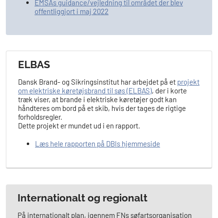
EMSAs guidance/vejledning til området der blev
offentliggjort i maj 2022
ELBAS
Dansk Brand- og Sikringsinstitut har arbejdet på et
projekt
om elektriske køretøjsbrand til søs (ELBAS)
, der i korte
træk viser, at brande i elektriske køretøjer godt kan
håndteres om bord på et skib, hvis der tages de rigtige
forholdsregler.
Dette projekt er mundet ud i en rapport.
Læs hele rapporten på DBIs hjemmeside
Internationalt og regionalt
På internationalt plan, igennem FNs søfartsorganisation