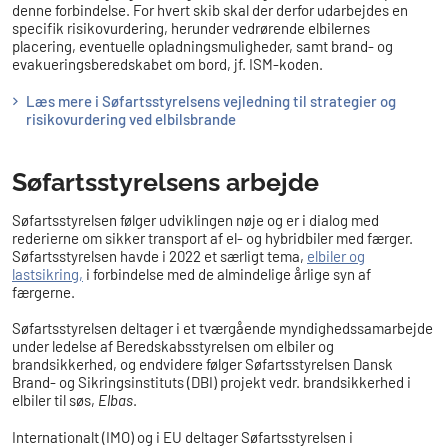
denne forbindelse. For hvert skib skal der derfor udarbejdes en
specifik risikovurdering, herunder vedrørende elbilernes
placering, eventuelle opladningsmuligheder, samt brand- og
evakueringsberedskabet om bord, jf. ISM-koden.
Læs mere i Søfartsstyrelsens vejledning til strategier og
risikovurdering ved elbilsbrande
Søfartsstyrelsens arbejde
Søfartsstyrelsen følger udviklingen nøje og er i dialog med
rederierne om sikker transport af el- og hybridbiler med færger.
Søfartsstyrelsen havde i 2022 et særligt tema,
elbiler og
lastsikring,
i forbindelse med de almindelige årlige syn af
færgerne.
Søfartsstyrelsen deltager i et tværgående myndighedssamarbejde
under ledelse af Beredskabsstyrelsen om elbiler og
brandsikkerhed, og endvidere følger Søfartsstyrelsen Dansk
Brand- og Sikringsinstituts (DBI) projekt vedr. brandsikkerhed i
elbiler til søs,
Elbas
.
Internationalt (IMO) og i EU deltager Søfartsstyrelsen i