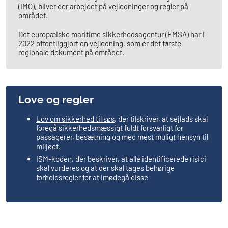
(IMO), bliver der arbejdet på vejledninger og regler på
området.
Det europæiske maritime sikkerhedsagentur (EMSA) har i
2022 offentliggjort en vejledning, som er det første
regionale dokument på området.
Love og regler
Lov om sikkerhed til søs
, der tilskriver, at sejlads skal
foregå sikkerhedsmæssigt fuldt forsvarligt for
passagerer, besætning og med mest muligt hensyn til
miljøet.
ISM-koden, der beskriver, at alle identificerede risici
skal vurderes og at der skal tages behørige
forholdsregler for at imødegå disse