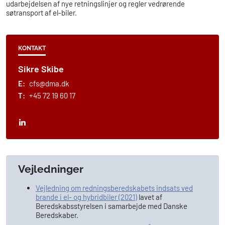
udarbejdelsen af nye retningslinjer og regler vedrørende
søtransport af el-biler.
KONTAKT
Sikre Skibe
E:
cfs@dma.dk
T:
+45 72 19 60 17
Vejledninger
Vejledning om redningsberedskabets indsats ved
brande i el- og hybridbiler (2021)
lavet af
Beredskabsstyrelsen i samarbejde med Danske
Beredskaber.