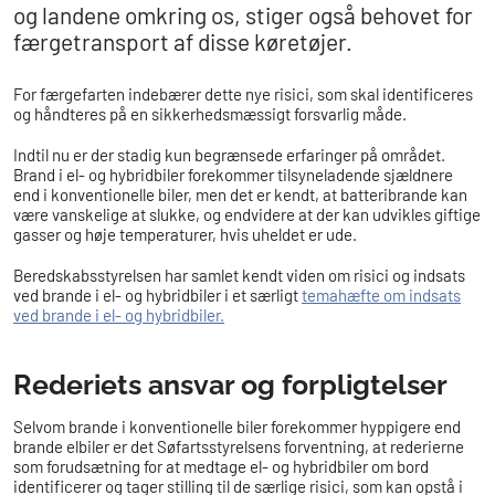
og landene omkring os, stiger også behovet for
færgetransport af disse køretøjer.
For færgefarten indebærer dette nye risici, som skal identificeres
og håndteres på en sikkerhedsmæssigt forsvarlig måde.
Indtil nu er der stadig kun begrænsede erfaringer på området.
Brand i el- og hybridbiler forekommer tilsyneladende sjældnere
end i konventionelle biler, men det er kendt, at batteribrande kan
være vanskelige at slukke, og endvidere at der kan udvikles giftige
gasser og høje temperaturer, hvis uheldet er ude.
Beredskabsstyrelsen har samlet kendt viden om risici og indsats
ved brande i el- og hybridbiler i et særligt
temahæfte om indsats
ved brande i el- og hybridbiler.
Rederiets ansvar og forpligtelser
Selvom brande i konventionelle biler forekommer hyppigere end
brande elbiler er det Søfartsstyrelsens forventning, at rederierne
som forudsætning for at medtage el- og hybridbiler om bord
identificerer og tager stilling til de særlige risici, som kan opstå i