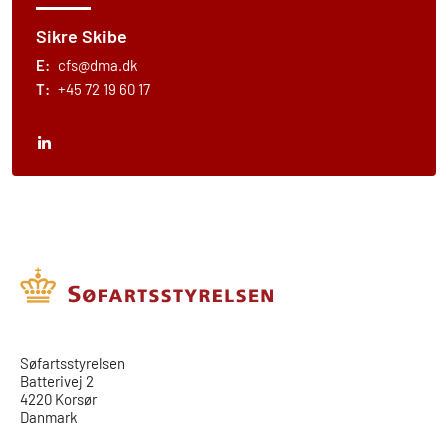
Sikre Skibe
E:
cfs@dma.dk
T:
+45 72 19 60 17
​​Søfartsstyrelsen
Batterivej 2
4220 Korsør
Danmark