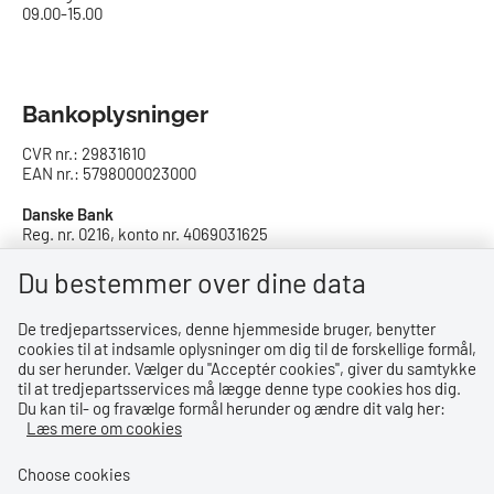
09.00-15.00
Bankoplysninger
CVR nr.: 29831610
EAN nr.: 5798000023000
Danske Bank
Reg. nr. 0216, konto nr. 4069031625
IBAN: DK8402164069031625
SWIFT: DABADKKK
Du bestemmer over dine data
De tredjepartsservices, denne hjemmeside bruger, benytter
Privatlivspolitik
cookies til at indsamle oplysninger om dig til de forskellige formål,
du ser herunder. Vælger du ''Acceptér cookies'', giver du samtykke
Privatlivspolitik
til at tredjepartsservices må lægge denne type cookies hos dig.
Du kan til- og fravælge formål herunder og ændre dit valg her:
Tilgængelighedserklæring
Læs mere om cookies
Whistleblowerordning
Choose cookies