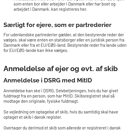
som enten bor eller arbejder i Danmark eller har boet og
arbejdet i Danmark, kan registreres her.
Særligt for ejere, som er partrederier
For udenlandske partrederier gælder, at den bestyrende reder der
vælges, skal være enten en statsborger eller en juridisk person fra
Danmark eller fra et EU/EØS-land. Bestyrende reder fra lande uden
for EU/EØS-lande kan ikke vælges.
Anmeldelse af ejer og evt. af skib
Anmeldelse i DSRG med MitID
Anmeldelse kan ske i DSRG, Selvbetjeningen, hvis du har givet
fuldmagt fra en person, som har MitID. Skibsregistret skal så
modtage den originale, fysiske fuldmagt.
Se vejledning om optagelse af skib, hvis du samtidig skal have
optaget et skib i dansk register.
Overtager du derimod et skib som allerede er registreret i dansk