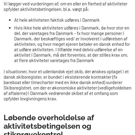
Vi lægger ved vurderingen af, om en eller en flerhed af aktiviteter
opfylder aktivitetsbetingelsen, bl.a. vægt på:
At hele aktiviteten faktisk udføres i Danmark
Hvis ikke hele aktiviteten udføres i Danmark, da hvor stor en
del, der varetages fra Danmark - fx hvor mange personer i
Danmark, der beskæftiges ved/ er involveret i udførelsen af
aktiviteten, og hvor meget ejeren betaler en dansk enhed for
at udføre aktiviteten. I tilfælde med delvis udførelse af en
aktivitet i Danmark, må det forventes, at der stilles krav om,
at flere aktiviteter varetages fra Danmark
I situationer, hvor et udenlandsk ejet skib, der ønskes optaget i et
dansk skibsregister, er bundet i eksisterende kontrakter (fx
bareboat eller timecharter med en ikke dansk enhed) vurderer
Skibsregistret, om der er økonomiske aktiviteter (vedligeholdelsen
af aftalerne) i Danmark vedrørende skibet af et omfang som
opfylder lovgivningens krav.
Løbende overholdelse af
aktivitetsbetingelsen og
stikprøvekontrol