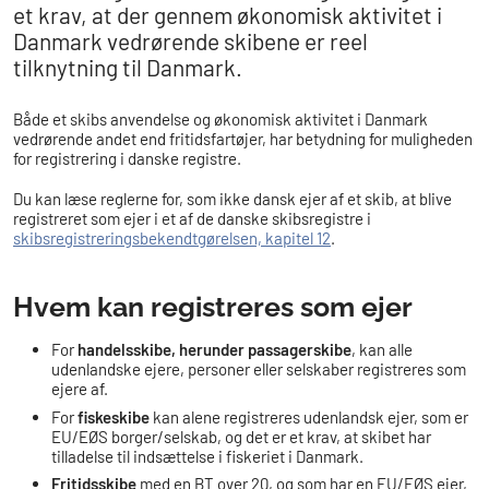
et krav, at der gennem økonomisk aktivitet i
Danmark vedrørende skibene er reel
tilknytning til Danmark.
Både et skibs anvendelse og økonomisk aktivitet i Danmark
vedrørende andet end fritidsfartøjer, har betydning for muligheden
for registrering i danske registre.
Du kan læse reglerne for, som ikke dansk ejer af et skib, at blive
registreret som ejer i et af de danske skibsregistre i
skibsregistreringsbekendtgørelsen, kapitel 12
.
Hvem kan registreres som ejer
For
handelsskibe, herunder passagerskibe
, kan alle
udenlandske ejere, personer eller selskaber registreres som
ejere af.
For
fiskeskibe
kan alene registreres udenlandsk ejer, som er
EU/EØS borger/selskab, og det er et krav, at skibet har
tilladelse til indsættelse i fiskeriet i Danmark.
Fritidsskibe
med en BT over 20, og som har en EU/EØS ejer,