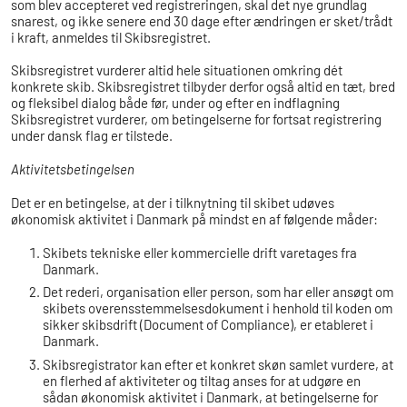
som blev accepteret ved registreringen, skal det nye grundlag
snarest, og ikke senere end 30 dage efter ændringen er sket/trådt
i kraft, anmeldes til Skibsregistret.
Skibsregistret vurderer altid hele situationen omkring dét
konkrete skib. Skibsregistret tilbyder derfor også altid en tæt, bred
og fleksibel dialog både før, under og efter en indflagning
Skibsregistret vurderer, om betingelserne for fortsat registrering
under dansk flag er tilstede.
Aktivitetsbetingelsen
Det er en betingelse, at der i tilknytning til skibet udøves
økonomisk aktivitet i Danmark på mindst en af følgende måder:
Skibets tekniske eller kommercielle drift varetages fra
Danmark.
Det rederi, organisation eller person, som har eller ansøgt om
skibets overensstemmelsesdokument i henhold til koden om
sikker skibsdrift (Document of Compliance), er etableret i
Danmark.
Skibsregistrator kan efter et konkret skøn samlet vurdere, at
en flerhed af aktiviteter og tiltag anses for at udgøre en
sådan økonomisk aktivitet i Danmark, at betingelserne for