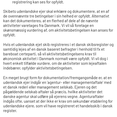
registrering kan ses for opfyldt.
Skibets udenlandske ejer skal erklære og dokumentere, at en af
de ovennævnte tre betingelser i sin helhed er opfyldt. Alternativt
kan det dokumenteres, at en flerhed af dele af de nævnte
aktiviteter varetages fra Danmark. Vi vil så foretage en
skønsmæssig vurdering af, om aktivitetsbetingelsen kan anses for
opfyldt.
Hvis et udenlandsk ejet skib registreres i et dansk skibsregister og
samtidig lejes af en dansk baseret befragter i henhold til fx et
bareboat certeparti, så vil aktivitetsbetingelsens krav til
økonomisk aktivitet i Danmark normalt være opfyldt. Vi vil dog i
hvert enkelt tilfælde vurdere, om de aktiviteter som lejeaftalen
indebærer, opfylder aktivitetsbetingelsen.
En meget brugt form for dokumentation/fremgangsmåde er, at en
udenlandsk ejer indgår en 'agentur- eller managementaftale' med
et dansk rederi eller management selskab. Ejeren og det
pågældende selskab aftaler så præcis, hvilke aktiviteter det
danske agentur skal udføre på ejerens vegne. Agenturaftaler
indgås ofte, uanset at der ikke er krav om sekundær etablering for
udenlandske ejere, som vil have registreret et handelsskib i dansk
register.