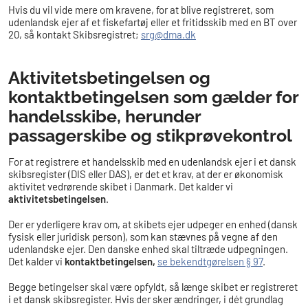
Hvis du vil vide mere om kravene, for at blive registreret, som
udenlandsk ejer af et fiskefartøj eller et fritidsskib med en BT over
20, så kontakt Skibsregistret;
srg@dma.dk
Aktivitetsbetingelsen og
kontaktbetingelsen som gælder for
handelsskibe, herunder
passagerskibe og stikprøvekontrol
For at registrere et handelsskib med en udenlandsk ejer i et dansk
skibsregister (DIS eller DAS), er det et krav, at der er økonomisk
aktivitet vedrørende skibet i Danmark. Det kalder vi
aktivitetsbetingelsen
.
Der er yderligere krav om, at skibets ejer udpeger en enhed (dansk
fysisk eller juridisk person), som kan stævnes på vegne af den
udenlandske ejer. Den danske enhed skal tiltræde udpegningen.
Det kalder vi
kontaktbetingelsen,
se bekendtgørelsen § 97
.
Begge betingelser skal være opfyldt, så længe skibet er registreret
i et dansk skibsregister. Hvis der sker ændringer, i dét grundlag