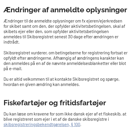
Ændringer af anmeldte oplysninger
Ændringer til de anmeldte oplysninger om fx ejeren/ejerkredsen
for skibet samt om den, der opfylder aktivitetsbetingelsen, skal af
skibets ejer eller den, som opfylder aktivitetsbetingelsen
anmeldes til Skibsregistret senest 30 dage efter ændringen er
indtrådt.
Skibsregistret vurderer, om betingelserne for registrering fortsat er
opfyldt efter ændringerne. Afhængig af ændringens karakter kan
den anmeldes på en af de nævnte anmeldelsesblanketter eller blot
på e-mail.
Du er altid velkommen til at kontakte Skibsregistret og spørge,
hvordan en given ændring kan anmeldes.
Fiskefartøjer og fritidsfartøjer
Du kan læse om kravene for som ikke dansk ejer af et fiskeskib, at
blive registreret som ejer i et af de danske skibsregistre i
skibsregistreringsbekendtgørelsen, § 100
.