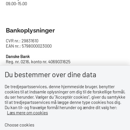
09.00-15.00
Bankoplysninger
CVR nr.: 29831610
EAN nr.: 5798000023000
Danske Bank
Reg. nr. 0216, konto nr. 4069031625
IBAN: DK8402164069031625
SWIFT: DABADKKK
Du bestemmer over dine data
De tredjepartsservices, denne hjemmeside bruger, benytter
Privatlivspolitik
cookies til at indsamle oplysninger om dig til de forskellige formål,
du ser herunder. Vælger du ''Acceptér cookies'', giver du samtykke
Privatlivspolitik
til at tredjepartsservices må lægge denne type cookies hos dig.
Du kan til- og fravælge formål herunder og ændre dit valg her:
Tilgængelighedserklæring
Læs mere om cookies
Whistleblowerordning
Choose cookies