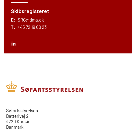
Skibsregisteret
E:
SRG@dma.dk
T:
+45 72 19 60 23
​​Søfartsstyrelsen
Batterivej 2
4220 Korsør
Danmark