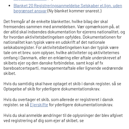
Blanket 20 Registreringsanmeldelse Selskaber el.lign. uden
begrænset ansvar
(Ny blanket kommer snarest.)
Det fremgår af de enkelte blanketter, hvilke bilag der skal
fremsendes sammen med anmeldelsen. Vær opmærksom på, at
der altid skal indsendes dokumentation for ejerens nationalitet, og
for hvordan aktivitetsbetingelsen opfyldes. Dokumentationen for
nationalitet kan typisk være en udskrift af det nationale
selskabsregister. For aktivitetsbetingelsen kan der typisk være
tale om et brev, som oplyser, hvilke aktiviteter og aktiviteternes
omfang i Danmark, eller en erklæring eller aftale underskrevet af
skibets ejer og den danske forbindelse, samt kopi af fx
bareboatcerteparti, managementaftale eller lignende vedrørende
skibet.
Hvis du samtidig skal have optaget et skib i dansk register, så se
Optagelse af skib for yderligere dokumentationskrav.
Hvis du overtager et skib, som allerede er registreret i dansk
register, se så
Ejerskifte
for yderligere dokumentationskrav.
Hvis du skal anmelde ændringer til de oplysninger der blev afgivet
ved registrering af dig som ejer af skibet, se