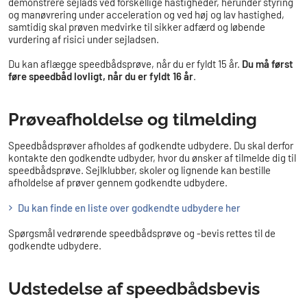
demonstrere sejlads ved forskellige hastigheder, herunder styring
og manøvrering under acceleration og ved høj og lav hastighed,
samtidig skal prøven medvirke til sikker adfærd og løbende
vurdering af risici under sejladsen.
Du kan aflægge speedbådsprøve, når du er fyldt 15 år.
Du må først
føre speedbåd lovligt, når du er fyldt 16 år
.
Prøveafholdelse og tilmelding
Speedbådsprøver afholdes af godkendte udbydere. Du skal derfor
kontakte den godkendte udbyder, hvor du ønsker af tilmelde dig til
speedbådsprøve. Sejlklubber, skoler og lignende kan bestille
afholdelse af prøver gennem godkendte udbydere.
Du kan finde en liste over godkendte udbydere her​​
Spørgsmål vedrørende speedbådsprøve og -bevis rettes til de
godkendte udbydere.​
​Udstedelse af speedbådsbevis