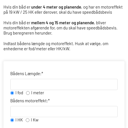
Hvis din båd er
under 4 meter og planende
, og har en motoreffekt
på 19 kW / 25 HK eller derover, skal du have speedbådsbevis
Hvis din båd er
mellem 4 og 15 meter og planende
, bliver
motoreffekten afgørende for, om du skal have speedbådsbevis.
Brug beregneren herunder.
Indtast bådens længde og motoreffekt. Husk at vælge, om
enhederne er fod/meter eller HK/kW.
Bådens Længde:
*
I fod
I meter
Bådens motoreffekt:
*
I HK
I Kw