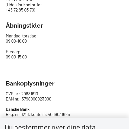
(Uden for kontortid:
+45 72 85 03 70)
Åbningstider
Mandag-torsdag:
09.00-16.00​
Fredag:
09.00-15.00
Bankoplysninger
CVR nr.: 29831610
EAN nr.: 5798000023000
Danske Bank
Reg. nr. 0216, konto nr. 4069031625
IBAN: DK8402164069031625
SWIFT: DABADKKK
Du bestemmer over dine data