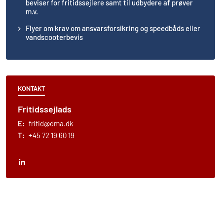
beviser for fritidssejlere samt til udbydere af prøver
m.v.
Flyer om krav om ansvarsforsikring og speedbåds eller
vandscooterbevis
KONTAKT
Fritidssejlads
E:
fritid@dma.dk
T:
+45 72 19 60 19