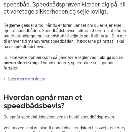
speedbåd. Speedbådsprøven klæder dig på, til
at varetage sikkerheden og sejle lovligt.
Reglerne gælder altid, når du er fører, uanset om du er lejer eller
ejer af speedbåden. Speedbådsbeviset sikrer, at føreren af båden
har et grundlæggende kendskab til sejlads og til sit fartøj.
Den der
til enhver tid manøvrerer speedbåden, "hænderne på rattet", skal
have speedbådsbevis.
Du skal være opmærksom på gældende regler vedr.
obligatorisk
ansvarsforsikring
af vandscootere, speedbåde og lignende
fartøjer.
Læs mere om dette
Hvordan opnår man et
speedbådsbevis?
Du opnår speedbådsbeviset ved at bestå speedbådsprøven.
Ved prøven skal du blandt andet vise kendskab til søvejsreglerne,