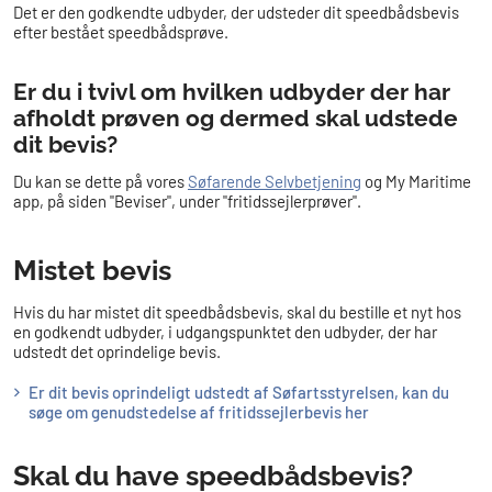
Det er den godkendte udbyder, der udsteder dit speedbådsbevis
efter bestået speedbådsprøve.
Er du i tvivl om hvilken udbyder der har
afholdt prøven og dermed skal udstede
dit bevis?
Du kan se dette på vores
Søfarende Selvbetjening
og My Maritime
app, på siden "Beviser", under "fritidssejlerprøver".
​Mistet bevis
Hvis du har mistet dit speedbådsbevis, skal du bestille et nyt hos
en godkendt udbyder, i udgangspunktet den udbyder, der har
udstedt det oprindelige bevis
.
Er dit bevis oprindeligt udstedt af Søfartsstyrelsen, kan du
søge om genudstedelse af fritidssejlerbevis her
S​kal du have speedbådsbevis?