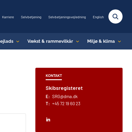
Karriere
Selvbetjening
Selvbetjeningsvejledning
English
sejlads
Vækst & rammevilkår
Miljø & klima
KONTAKT
Skibsregisteret
E:
SRG@dma.dk
T:
+45 72 19 60 23