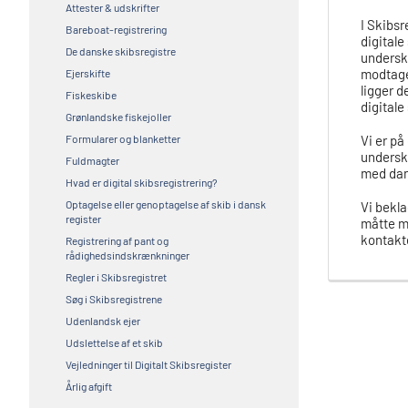
Attester & udskrifter
I Skibsr
Bareboat-registrering
digitale
De danske skibsregistre
underskr
modtage
Ejerskifte
ligger d
Fiskeskibe
digitale
Grønlandske fiskejoller
Formularer og blanketter
Vi er på
underskr
Fuldmagter
med dan
Hvad er digital skibsregistrering?
Optagelse eller genoptagelse af skib i dansk
Vi bekla
register
måtte me
kontakte
Registrering af pant og
rådighedsindskrænkninger
Regler i Skibsregistret
Søg i Skibsregistrene
Udenlandsk ejer
Udslettelse af et skib
Vejledninger til Digitalt Skibsregister
Årlig afgift