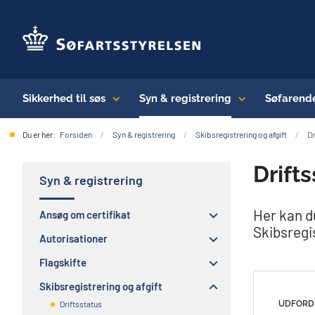
Sikkerhed til søs
Syn & registrering
Søfarend
Du er her:
Forsiden
Syn & registrering
Skibsregistrering og afgift
Dr
Drift
Syn & registrering
Her kan du
Ansøg om certifikat
Skibsregi
Autorisationer
Flagskifte
Skibsregistrering og afgift
UDFORD
Driftsstatus