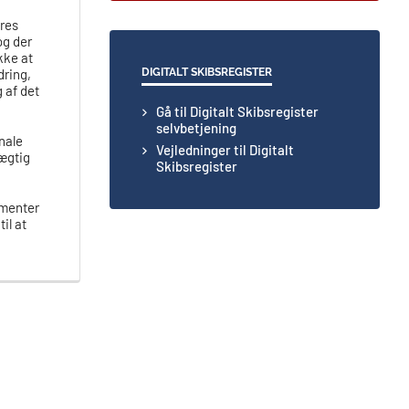
ores
og der
kke at
DIGITALT SKIBSREGISTER
dring,
 af det
Gå til Digitalt Skibsregister
selvbetjening
nale
Vejledninger til Digitalt
mægtig
Skibsregister
umenter
il at