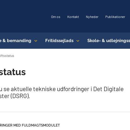
Om os
Kontakt
Nyheder
Publikationer
e & bemanding
Fritidssejlads
Skole- & udlejnings
iftsstatus
sstatus
 se aktuelle tekniske udfordringer i Det Digitale
ster (DSRG).
RINGER MED FULDMAGTSMODULET