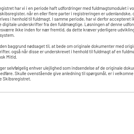
egistret har vi i en periode haft udfordringer med fuldmagtsmodulet i v
 skibsregister, når en eller flere parter i registreringen er udenlandske, 
ives i henhold til fuldmagt. I samme periode, har vi derfor accepteret i
 digitale underskrifter fra den fuldmægtige. Løsningen af denne udfor
esværre ikke inden for nær fremtid, da dette kræver yderligere udvikling
 system.
 den baggrund nødsaget til, at bede om originale dokumenter med origi
ifter, også når disse er underskrevet i henhold til fuldmagt af en fuld
sk MitId.
ger selvfølgelig enhver ulejlighed som indsendelse af de originale dok
dføre. Skulle ovenstående give anledning til spørgsmål, er i velkomne t
 Skibsregistret.