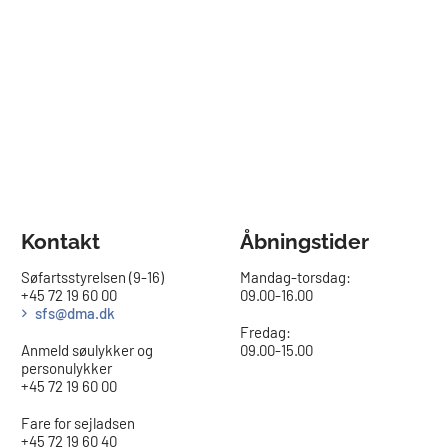
Kontakt
Åbningstider
Søfartsstyrelsen (9-16)
Mandag-torsdag:
+45 72 19 60 00
09.00-16.00​
sfs@dma.dk
Fredag:
Anmeld søulykker og
09.00-15.00
personulykker
+45 72 19 60 00
Fare for sejladsen
+45 72 19 60 40