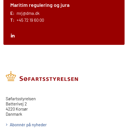
Maritim regulering og jura
E:
mrj@dma.dk
T:
+45 72 19 60 00
​​Søfartsstyrelsen
Batterivej 2
4220 Korsør
Danmark
Abonnér på nyheder