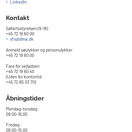
LinkedIn
Kontakt
Søfartsstyrelsen (9-16)
+45 72 19 60 00
sfs@dma.dk
Anmeld søulykker og personulykker
+45 72 19 60 00
Fare for sejladsen
+45 72 19 60 40
(Uden for kontortid:
+45 72 85 03 70)
Åbningstider
Mandag-torsdag:
09.00-16.00​
Fredag:
09.00-15.00