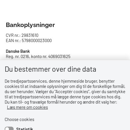
Bankoplysninger
CVR nr.: 29831610
EAN nr.: 5798000023000
Danske Bank
Reg. nr. 0216, konto nr. 4069031625
IBAN: DK8402164069031625
SWIFT: DABADKKK
Du bestemmer over dine data
De tredjepartsservices, denne hjemmeside bruger, benytter
Privatlivspolitik
cookies til at indsamle oplysninger om dig til de forskellige formål,
du ser herunder. Vælger du ''Acceptér cookies'', giver du samtykke
Privatlivspolitik
til at tredjepartsservices må lægge denne type cookies hos dig.
Du kan til- og fravælge formål herunder og ændre dit valg her:
Tilgængelighedserklæring
Læs mere om cookies
Whistleblowerordning
Choose cookies
Statistik