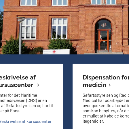
eskrivelse af
Dispensation fo
ursuscenter
medicin
nter for det Maritime
Søfartsstyrelsen og Radi
ndhedsvæsen (CMS) er en
Medical har udarbejdet en
 af Søfartsstyrelsen og har til
over godkendte alternativ
se på Fanø.
som kan benyttes, når de
er muligt at købe de korr
lægemidler.
Beskrivelse af kursuscenter