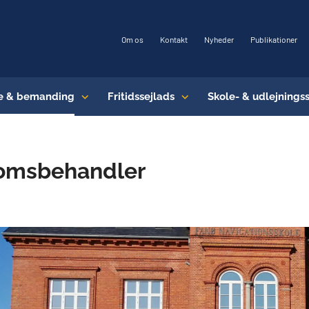
Om os
Kontakt
Nyheder
Publikationer
e & bemanding
Fritidssejlads
Skole- & udlejnings
omsbehandler