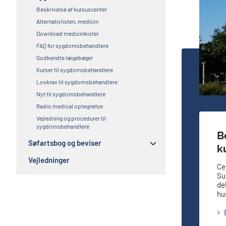
Beskrivelse af kursuscenter
Alternativlisten, medicin
Download medicinkister
FAQ for sygdomsbehandlere
Godkendte lægebøger
Kurser til sygdomsbehandlere
Lovkrav til sygdomsbehandlere
Nyt til sygdomsbehandlere
Radio medical optegnelse
Vejledning og procedurer til
sygdomsbehandlere
B
Søfartsbog og beviser
k
Vejledninger
Ce
Su
del
hu