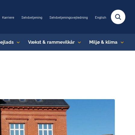
Karriere
Selvbetjening
Selvbetjeningsvejledning
English
sejlads
Vækst & rammevilkår
Miljø & klima