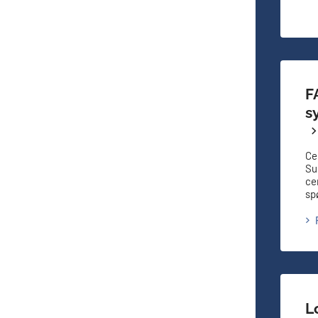
F
s
Ce
Su
ce
sp
L