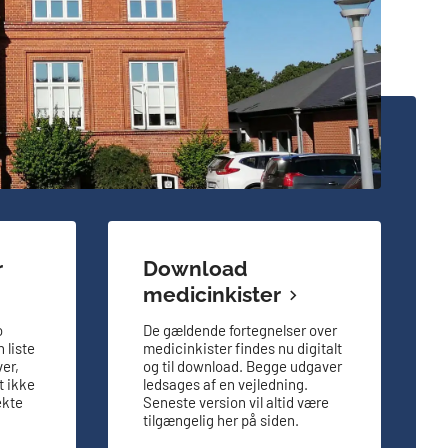
r
Download
medicinkister
o
De gældende fortegnelser over
 liste
medicinkister findes nu digitalt
er,
og til download. Begge udgaver
t ikke
ledsages af en vejledning.
ekte
Seneste version vil altid være
tilgængelig her på siden.