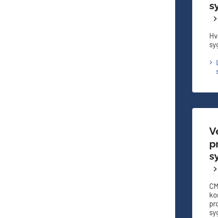
s
Hv
sy
V
p
s
CM
ko
pr
sy