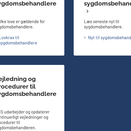
ygdomsbehandlere
sygdomsbehan
ilke love er gældende for
Læs seneste nyt til
gdomsbehandlere.
sygdomsbehandlere.
Lovkrav til
Nyt til sygdomsbehand
sygdomsbehandlere
ejledning og
rocedurer til
ygdomsbehandlere
S udarbejder og opdaterer
ntinuerligt vejledninger og
ocedurer til
gdomsbehandleren.​