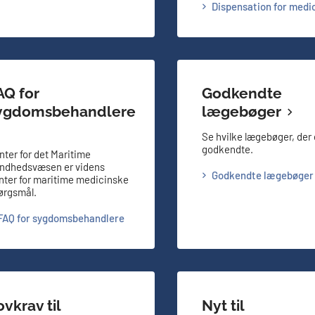
Dispensation for medi
AQ for
Godkendte
ygdomsbehandlere
lægebøger
Se hvilke lægebøger, der 
godkendte.
nter for det Maritime
ndhedsvæsen er videns
Godkendte lægebøger
nter​ for maritime medicinske
ørgsmål.
FAQ for sygdomsbehandlere
ovkrav til
Nyt til