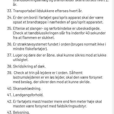
år.
Transportabel ildslukkere efterses hvert år.
Er der om bord i fartøjet gas/spris apparat skal der være
opsat et brandtæppe i nærheden af gas/sprit apparatet.
Efterse at slanger- og rørforbindelse er ubeskadigede.
Check at tændblussikringen slår fra indenfor 40 sekunder
fra at flammen er slukket.
Er stræktøvsystemet fundet i orden (bruges normalt ikke i
mindre fiskefartøjer).
Luger og døre der er åbne, skal kunne sikres mod at lukke
utilsigtet.
Skridsikring af dæk.
Check at trin på lejdere er i orden. Såfremt
lastrumslejderen er en løs lejder, skal den være forsynet
med beslag, der sikrer den mod at kunne skride.
Skanseklædning.
Landgangsforhold.
Er fartøjets mast/master mere end fem meter høje skal
masten være forsynet med faldsikringsudstyr.
Belysning.