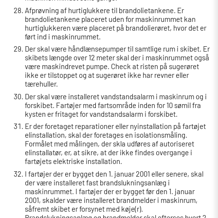
Afprøvning af hurtiglukkere til brandolietankene. Er
brandolietankene placeret uden for maskinrummet kan
hurtiglukkeren være placeret på brandolierøret, hvor det er
ført ind i maskinrummet.
Der skal være håndlænsepumper til samtlige rum i skibet. Er
skibets længde over 12 meter skal der i maskinrummet også
være maskindrevet pumpe. Check at risten på sugerøret
ikke er tilstoppet og at sugerøret ikke har revner eller
tærehuller.
Der skal være installeret vandstandsalarm i maskinrum og i
forskibet. Fartøjer med fartsområde inden for 10 sømil fra
kysten er fritaget for vandstandsalarm i forskibet.
Er der foretaget reparationer eller nyinstallation på fartøjet
elinstallation, skal der foretages en isolationsmåling.
Formålet med målingen, der skla udføres af autoriseret
elinstallatør, er, at sikre, at der ikke findes overgange i
fartøjets elektriske installation.
I fartøjer der er bygget den 1. januar 2001 eller senere, skal
der være installeret fast brandslukningsanlæg i
maskinrummet. I fartøjer der er bygget før den 1. januar
2001, skalder være installeret brandmelder i maskinrum,
såfremt skibet er forsynet med køje(r).
Brandslukningsanlæg og brandmelder skal efterses hvert 2.