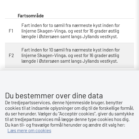
Fartsområde
Fart inden for to sømil fra nærmeste kyst inden for
F1
linjerne Skagen-Vinga, og vest for 16 grader østlig
længde i Østersøen samt langs Jyllands vestkyst.
Fart inden for 10 sømil fra nærmeste kyst inden for
F2
linjerne Skagen-Vinga, og vest for 16 grader østlig
længde i Østersøen samt langs Jyllands vestkyst.
Fart inden for 30 sømil fra nærmeste kyst inden for
F3
linjerne Skagen-Vinga, og vest for 16 grader østlig
længde i Østersøen samt langs Jyllands vestkyst.
Du bestemmer over dine data
Fart inden for linjerne øst for 6 grader østlig længde i
De tredjepartsservices, denne hjemmeside bruger, benytter
F4
Nordsøen og syd for 56 grader nordlig bredde i
cookies til at indsamle oplysninger om dig til de forskellige formål,
Østersøen.
du ser herunder. Vælger du ''Acceptér cookies'', giver du samtykke
til at tredjepartsservices må lægge denne type cookies hos dig.
Fart i Nordsøen øst for 4 grader vestlig længde, syd for
Du kan til- og fravælge formål herunder og ændre dit valg her:
F5
62 grader nordlig bredde og syd for 56 grader nordlig
Læs mere om cookies
bredde i Østersøen