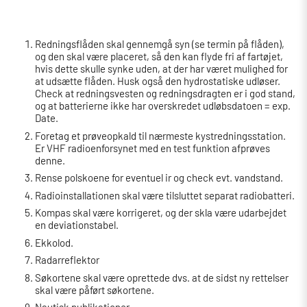
Redningsflåden skal gennemgå syn (se termin på flåden),
og den skal være placeret, så den kan flyde fri af fartøjet,
hvis dette skulle synke uden, at der har været mulighed for
at udsætte flåden. Husk også den hydrostatiske udløser.
Check at redningsvesten og redningsdragten er i god stand,
og at batterierne ikke har overskredet udløbsdatoen = exp.
Date.
Foretag et prøveopkald til nærmeste kystredningsstation.
Er VHF radioenforsynet med en test funktion afprøves
denne.
Rense polskoene for eventuel ir og check evt. vandstand.
Radioinstallationen skal være tilsluttet separat radiobatteri.
Kompas skal være korrigeret, og der skla være udarbejdet
en deviationstabel.
Ekkolod.
Radarreflektor
Søkortene skal være oprettede dvs. at de sidst ny rettelser
skal være påført søkortene.