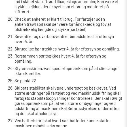
ind i skibet via luftrør. Tilbageslags anordning kan være et
stykke sejldug, der er syet som et rør og monteret på
luftrøret.
Check at ankeret er klart til brug. For fartøjer uden
anker/trawl spil skal der være forhåndskæde og tov af
tilstrækkelig længde og styrke (se tabel)
Søventiler og overbordventiler bør adskilles for eftersyn
hvert 4. år.
Skrueakse bør trækkes hver 4. år for eftersyn og opmåling.
Rorstammen bør trækkes hvert 4. år for eftersyn og
opmåling.
Styremaskinen, vær speciel opmærksom på at olieslanger
ikke skamfiler.
Se punkt 22
Skibets stabilitet skal være undersøgt og beskrevet. Ved
større ændringer på fartøjet og ved maskinudskiftning skal
fartøjets stabilitetsoplysninger kontrolleres. Der skal i øvrigt
gøres opmærksom på, at ved større ombygninger og ved
udskiftning af maskinen skal Søfartsstyrelsen underrettes,
og der skal afholdes syn.
Ved batteristart skal hvert sæt batterier kunne starte
maskinen mindst seks gange.