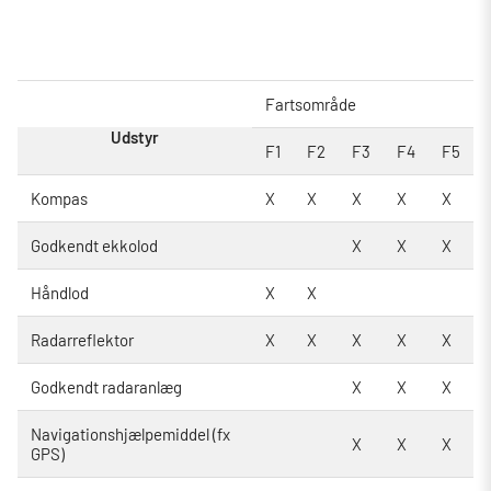
Fartsområde
Udstyr
F1
F2
F3
F4
F5
Kompas
X
X
X
X
X
Godkendt ekkolod
X
X
X
Håndlod
X
X
Radarreflektor
X
X
X
X
X
Godkendt radaranlæg
X
X
X
Navigationshjælpemiddel (fx
X
X
X
GPS)