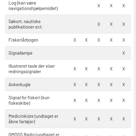
Log (kan være
X
X
X
navigationshjælpemidlet)
Søkort, nautiske
X
X
X
publikationer ect.
Fiskeriårbogen
X
X
X
X
X
Signallampe
X
Illustreret tavle der viser
X
X
X
X
X
redningssignaler
Ankerkugle
X
X
X
X
X
Signal for fiskeri (kun
X
X
X
X
X
fiskeskibe)
Medicinkiste (undtaget er
X
X
X
X
X
åbne fartøjer)
GMDSS Radio (undtaget er