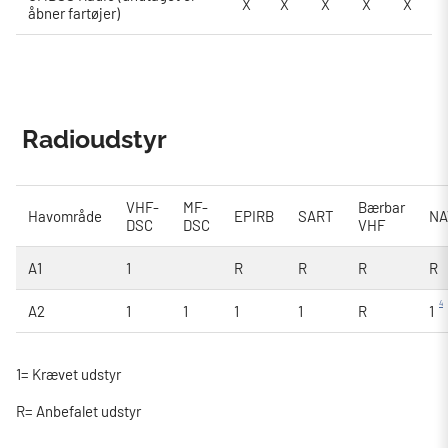
X
X
X
X
X
åbner fartøjer)
Radioudstyr
VHF-
MF-
Bærbar
Havområde
EPIRB
SART
NA
DSC
DSC
VHF
A1
1
R
R
R
R
4
A2
1
1
1
1
R
1
1= Krævet udstyr
R= Anbefalet udstyr