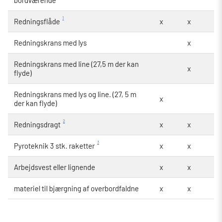
bordværende
1
Redningsflåde
x
x
Redningskrans med lys
x
Redningskrans med line (27,5 m der kan
x
flyde)
Redningskrans med lys og line. (27, 5 m
x
der kan flyde)
2
Redningsdragt
x
x
3
Pyroteknik 3 stk. raketter
x
x
Arbejdsvest eller lignende
x
x
materiel til bjærgning af overbordfaldne
x
x