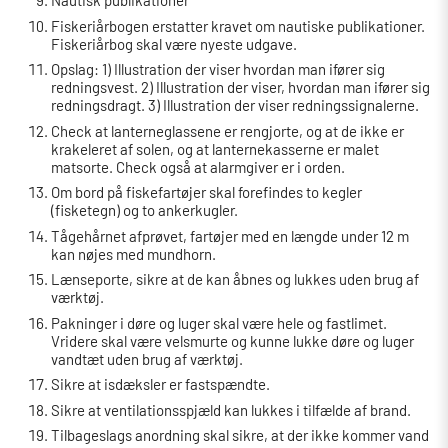
Nautisk publikationer
Fiskeriårbogen erstatter kravet om nautiske publikationer.
Fiskeriårbog skal være nyeste udgave.
Opslag: 1) Illustration der viser hvordan man ifører sig
redningsvest. 2) Illustration der viser, hvordan man ifører sig
redningsdragt. 3) Illustration der viser redningssignalerne.
Check at lanterneglassene er rengjorte, og at de ikke er
krakeleret af solen, og at lanternekasserne er malet
matsorte. Check også at alarmgiver er i orden.
Om bord på fiskefartøjer skal forefindes to kegler
(fisketegn) og to ankerkugler.
Tågehårnet afprøvet, fartøjer med en længde under 12 m
kan nøjes med mundhorn.
Lænseporte, sikre at de kan åbnes og lukkes uden brug af
værktøj.
Pakninger i døre og luger skal være hele og fastlimet.
Vridere skal være velsmurte og kunne lukke døre og luger
vandtæt uden brug af værktøj.
Sikre at isdæksler er fastspændte.
Sikre at ventilationsspjæld kan lukkes i tilfælde af brand.
Tilbageslags anordning skal sikre, at der ikke kommer vand