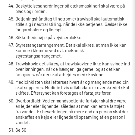
Beskyttelsesanordninger på dæksmaskineri skal være på
plads og i orden.
Betjeningshåndtag til netromle/trawlspil skal automatisk
stille sig i neutral stilling, når de ikke betjenes. Gælder ikke
for garnhalere og linespil.
Sikkerhedsbøjle på vejviserblokke.
Styrestangsarrangement. Det skal sikres, at man ikke kan
komme i klemme ved evt. mekanisk
styrestangsarrangemet.
Trawlskovle det sikres, at trawlskovlene ikke kan svinge ind
over lønningen, når de hænger i galgerne, og at det kan
fastgøres, når der skal arbejdes med skovlene.
Medicinkisten skal efterses hvert år og manglende medicin
skal suppleres. Medicin hvis udløbsdato er overskredet skal
skiftes. Eftersynet kan foretages af fartøjets fører.
Overbordfald: Ved enmandsbetjente fartøjer skal dre være
en lejder eller lignende, således at man kan entre fartøjet
fra vandet. Er besætningen på mere end en person skal der
anskaffes en kejs eller lignede til opsamling af en person i
vandet.
Se 50