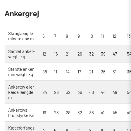
Ankergrej
Skroglængde
6
7
8
9
10
11
12
13
mindre end m
Samlet anker-
12
16
21
26
32
39
47
5
vægt i kg
Største anker
88
11
14
17
21
26
31
3
min vægt i kg
Ankertov eller
kæde længde
24
28
32
36
40
44
48
5
m
Ankertovs
19
23
28
32
36
41
45
4
brudstyrke Kn
Kædeforfangs
4
5
6
7
8
8
9
10