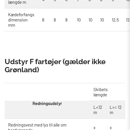
længde m
Kædeforfangs
dimension
8
8
8
10
10
10
12,5
12
mm
Udstyr F fartøjer (gælder ikke
Grønland)
Skibets
længde
Redningsudstyr
L<12
L>= 12
m
m
Redningsvest med lys til alle om
x
x