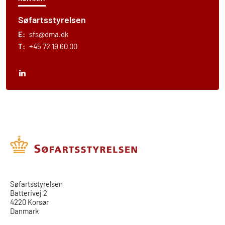
Søfartsstyrelsen
E:
sfs@dma.dk
T:
+45 72 19 60 00
​​Søfartsstyrelsen
Batterivej 2
4220 Korsør
Danmark