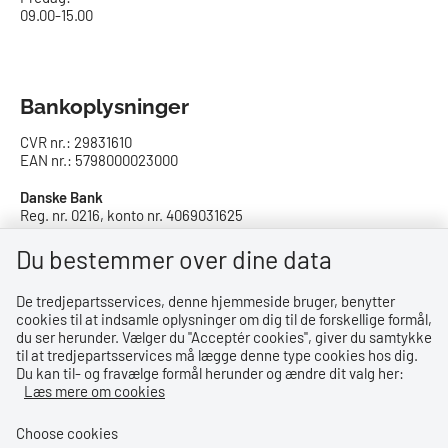
09.00-15.00
Bankoplysninger
CVR nr.: 29831610
EAN nr.: 5798000023000
Danske Bank
Reg. nr. 0216, konto nr. 4069031625
IBAN: DK8402164069031625
SWIFT: DABADKKK
Du bestemmer over dine data
De tredjepartsservices, denne hjemmeside bruger, benytter
Privatlivspolitik
cookies til at indsamle oplysninger om dig til de forskellige formål,
du ser herunder. Vælger du ''Acceptér cookies'', giver du samtykke
Privatlivspolitik
til at tredjepartsservices må lægge denne type cookies hos dig.
Du kan til- og fravælge formål herunder og ændre dit valg her:
Tilgængelighedserklæring
Læs mere om cookies
Whistleblowerordning
Choose cookies