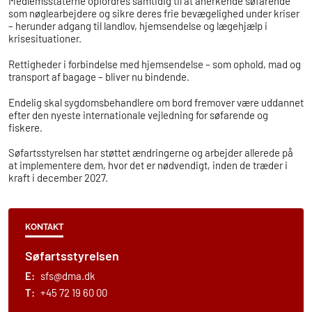
Medlemsstaterne opfordres samtidig til at anerkende søfarende
som nøglearbejdere og sikre deres frie bevægelighed under kriser
– herunder adgang til landlov, hjemsendelse og lægehjælp i
krisesituationer.
Rettigheder i forbindelse med hjemsendelse – som ophold, mad og
transport af bagage – bliver nu bindende.
Endelig skal sygdomsbehandlere om bord fremover være uddannet
efter den nyeste internationale vejledning for søfarende og
fiskere.
Søfartsstyrelsen har støttet ændringerne og arbejder allerede på
at implementere dem, hvor det er nødvendigt, inden de træder i
kraft i december 2027.
KONTAKT
Søfartsstyrelsen
E:
sfs@dma.dk
T:
+45 72 19 60 00