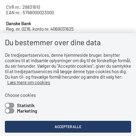
CVR nr.: 29831610
EAN nr.: 5798000023000
Danske Bank
Reg. nr. 0216, konto nr. 4069031625
IBAN: DK8402164069031625
SWIFT: DABADKKK
Du bestemmer over dine data
De tredjepartsservices, denne hjemmeside bruger, benytter
Privatlivspolitik
cookies til at indsamle oplysninger om dig til de forskellige formål,
du ser herunder. Vælger du ''Acceptér cookies'', giver du samtykke
Privatlivspolitik
til at tredjepartsservices må lægge denne type cookies hos dig.
Du kan til- og fravælge formål herunder og ændre dit valg her:
Tilgængelighedserklæring
Læs mere om cookies
Whistleblowerordning
Choose cookies
Statistik
Bemærk!
Marketing
Dette indhold kræver cookies for at blive vist korrekt.
ACCEPTER ALLE
LÆS MERE OM COOKIES