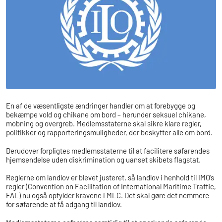
En af de væsentligste ændringer handler om at forebygge og
bekæmpe vold og chikane om bord – herunder seksuel chikane,
mobning og overgreb. Medlemsstaterne skal sikre klare regler,
politikker og rapporteringsmuligheder, der beskytter alle om bord.
Derudover forpligtes medlemsstaterne til at facilitere søfarendes
hjemsendelse uden diskrimination og uanset skibets flagstat.
Reglerne om landlov er blevet justeret, så landlov i henhold til IMO’s
regler (Convention on Facilitation of International Maritime Traffic,
FAL) nu også opfylder kravene i MLC. Det skal gøre det nemmere
for søfarende at få adgang til landlov.