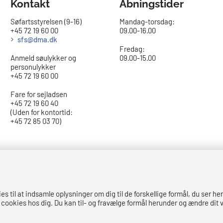
Kontakt
Åbningstider
Søfartsstyrelsen (9-16)
Mandag-torsdag:
+45 72 19 60 00
09.00-16.00​
sfs@dma.dk
Fredag:
Anmeld søulykker og
09.00-15.00
personulykker
+45 72 19 60 00
Fare for sejladsen
+45 72 19 60 40
(Uden for kontortid:
+45 72 85 03 70)
til at indsamle oplysninger om dig til de forskellige formål, du ser her
cookies hos dig. Du kan til- og fravælge formål herunder og ændre dit v