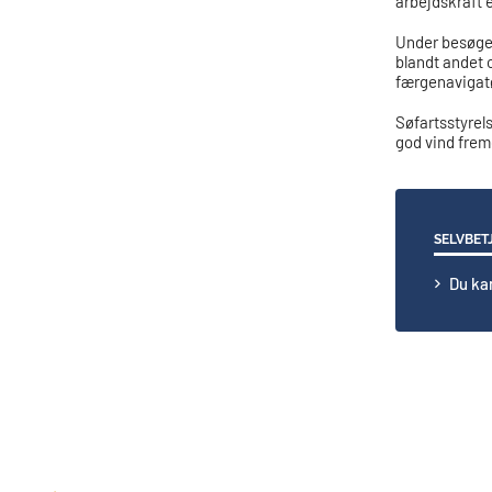
arbejdskraft 
Under besøget
blandt andet 
færgenavigatø
Søfartsstyrel
god vind frem
SELVBET
Du ka