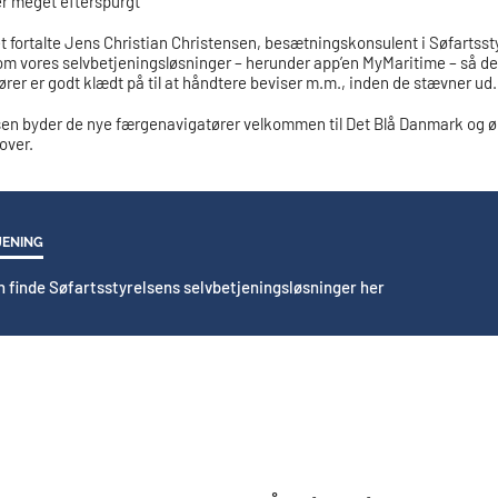
er meget efterspurgt
 fortalte Jens Christian Christensen, besætningskonsulent i Søfartsst
om vores selvbetjeningsløsninger – herunder app’en MyMaritime – så
rer er godt klædt på til at håndtere beviser m.m., inden de stævner ud.
sen byder de nye færgenavigatører velkommen til Det Blå Danmark og 
over.
JENING
n finde Søfartsstyrelsens selvbetjeningsløsninger her