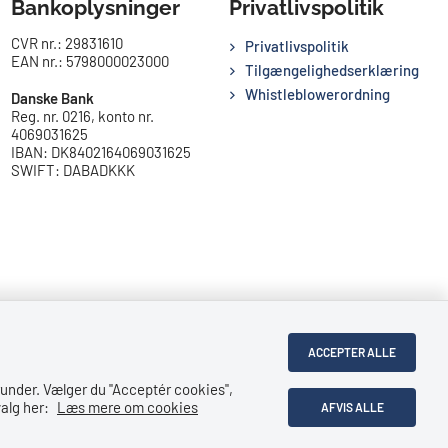
Bankoplysninger
Privatlivspolitik
CVR nr.: 29831610
Privatlivspolitik
EAN nr.: 5798000023000
Tilgængelighedserklæring
Whistleblowerordning
Danske Bank
Reg. nr. 0216, konto nr.
4069031625
IBAN: DK8402164069031625
SWIFT: DABADKKK
ACCEPTER ALLE
under. Vælger du ''Acceptér cookies'',
alg her:
Læs mere om cookies
AFVIS ALLE