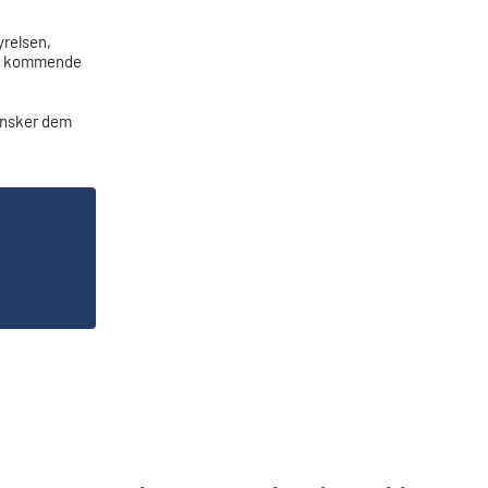
yrelsen,
 de kommende
ønsker dem