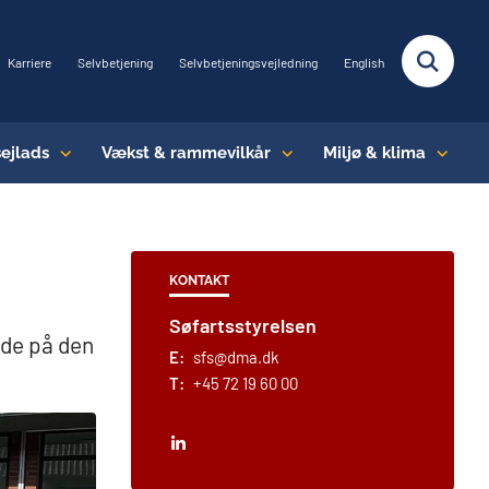
Karriere
Selvbetjening
Selvbetjeningsvejledning
English
sejlads
Vækst & rammevilkår
Miljø & klima
KONTAKT
Søfartsstyrelsen
nde på den
E:
sfs@dma.dk
T:
+45 72 19 60 00