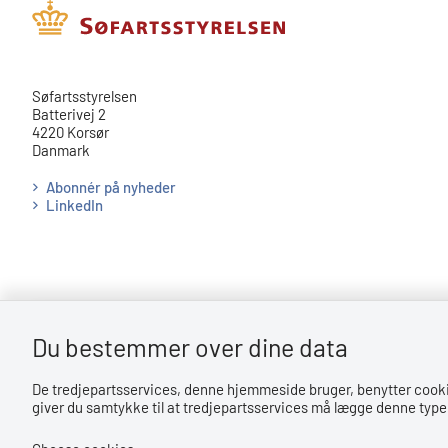
​​Søfartsstyrelsen
Batterivej 2
4220 Korsør
Danmark
Abonnér på nyheder
LinkedIn
Du bestemmer over dine data
Bemærk!
De tredjepartsservices, denne hjemmeside bruger, benytter cookies 
Dette indhold kræver cookies for at blive vist korrekt.
giver du samtykke til at tredjepartsservices må lægge denne type 
LÆS MERE OM COOKIES