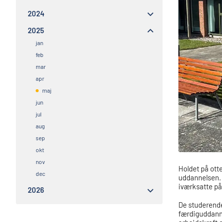
2024
2025
jan
feb
mar
apr
maj
jun
jul
aug
sep
okt
nov
Holdet på otte
dec
uddannelsen.
iværksatte på
2026
De studerende
færdiguddanne