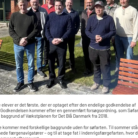
 elever er det første, der er optaget efter den endelige godkendelse af
 Godkendelsen kommer efter en gennemført forsøgsordning, som Søfar
 baggrund af Vækstplanen for Det Blå Danmark fra 2018.
 kommer med forskellige baggrunde uden for søfarten. Til sommer står
de færgenavigatører – og til at tage fat i indenrigsfærgefarten, hvor 