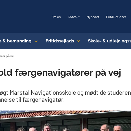
Om os
Kontakt
Nyheder
Publikationer
e & bemanding
Fritidssejlads
Skole- & udlejnings
rer på vej
old færgenavigatører på vej
søgt Marstal Navigationsskole og mødt de studere
nelse til færgenavigatør.