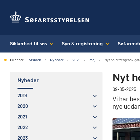
Sikkerhed til søs
Syn & registrering
Søfarend
Du er her:
Forsiden
Nyheder
2025
maj
Nyt hold færgenavigatø
Nyt h
Nyheder
09-05-2025
2019
Vi har be
nye uddan
2020
2021
2022
2023