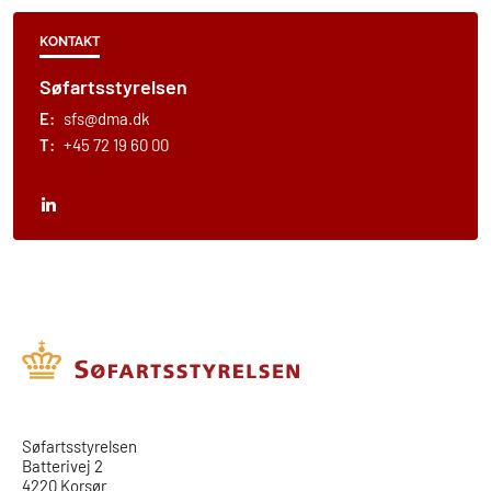
KONTAKT
Søfartsstyrelsen
E:
sfs@dma.dk
T:
+45 72 19 60 00
​​Søfartsstyrelsen
Batterivej 2
4220 Korsør