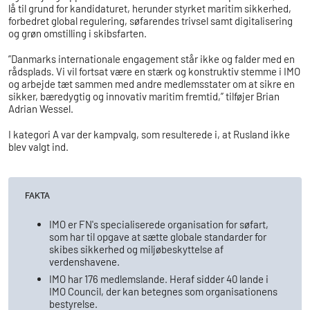
lå til grund for kandidaturet, herunder styrket maritim sikkerhed,
forbedret global regulering, søfarendes trivsel samt digitalisering
og grøn omstilling i skibsfarten.
”Danmarks internationale engagement står ikke og falder med en
rådsplads. Vi vil fortsat være en stærk og konstruktiv stemme i IMO
og arbejde tæt sammen med andre medlemsstater om at sikre en
sikker, bæredygtig og innovativ maritim fremtid,” tilføjer Brian
Adrian Wessel.
I kategori A var der kampvalg, som resulterede i, at Rusland ikke
blev valgt ind.
FAKTA
IMO er FN's specialiserede organisation for søfart,
som har til opgave at sætte globale standarder for
skibes sikkerhed og miljøbeskyttelse af
verdenshavene.
IMO har 176 medlemslande. Heraf sidder 40 lande i
IMO Council, der kan betegnes som organisationens
bestyrelse.