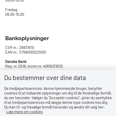
09.00-16.00​
Fredag:
09.00-15.00
Bankoplysninger
CVR nr.: 29831610
EAN nr.: 5798000023000
Danske Bank
Reg. nr. 0216, konto nr. 4069031625
IBAN: DK8402164069031625
SWIFT: DABADKKK
Du bestemmer over dine data
De tredjepartsservices, denne hjemmeside bruger, benytter
Privatlivspolitik
cookies til at indsamle oplysninger om dig til de forskellige formål,
du ser herunder. Vælger du ''Acceptér cookies'', giver du samtykke
Privatlivspolitik
til at tredjepartsservices må lægge denne type cookies hos dig.
Du kan til- og fravælge formål herunder og ændre dit valg her:
Tilgængelighedserklæring
Læs mere om cookies