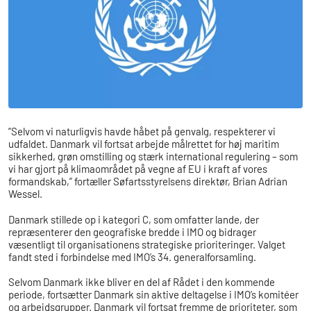
”Selvom vi naturligvis havde håbet på genvalg, respekterer vi
udfaldet. Danmark vil fortsat arbejde målrettet for høj maritim
sikkerhed, grøn omstilling og stærk international regulering – som
vi har gjort på klimaområdet på vegne af EU i kraft af vores
formandskab,” fortæller Søfartsstyrelsens direktør, Brian Adrian
Wessel.
Danmark stillede op i kategori C, som omfatter lande, der
repræsenterer den geografiske bredde i IMO og bidrager
væsentligt til organisationens strategiske prioriteringer. Valget
fandt sted i forbindelse med IMO’s 34. generalforsamling.
Selvom Danmark ikke bliver en del af Rådet i den kommende
periode, fortsætter Danmark sin aktive deltagelse i IMO’s komitéer
og arbejdsgrupper. Danmark vil fortsat fremme de prioriteter, som