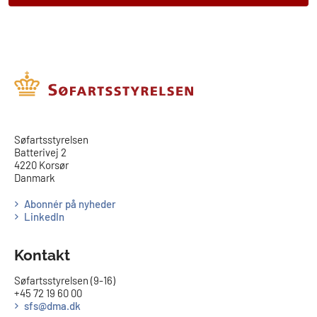
​​Søfartsstyrelsen
Batterivej 2
4220 Korsør
Danmark
Abonnér på nyheder
LinkedIn
Kontakt
Søfartsstyrelsen (9-16)
+45 72 19 60 00
sfs@dma.dk