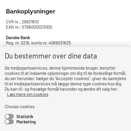
Bankoplysninger
CVR nr.: 29831610
EAN nr.: 5798000023000
Danske Bank
Reg. nr. 0216, konto nr. 4069031625
IBAN: DK8402164069031625
SWIFT: DABADKKK
Du bestemmer over dine data
De tredjepartsservices, denne hjemmeside bruger, benytter
Privatlivspolitik
cookies til at indsamle oplysninger om dig til de forskellige formål,
du ser herunder. Vælger du ''Acceptér cookies'', giver du samtykke
Privatlivspolitik
til at tredjepartsservices må lægge denne type cookies hos dig.
Du kan til- og fravælge formål herunder og ændre dit valg her:
Tilgængelighedserklæring
Læs mere om cookies
Whistleblowerordning
Choose cookies
Statistik
Bemærk!
Marketing