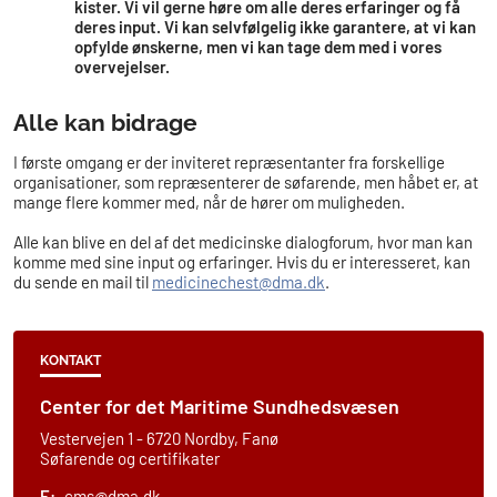
kister. Vi vil gerne høre om alle deres erfaringer og få
deres input. Vi kan selvfølgelig ikke garantere, at vi kan
opfylde ønskerne, men vi kan tage dem med i vores
overvejelser.
Alle kan bidrage
I første omgang er der inviteret repræsentanter fra forskellige
organisationer, som repræsenterer de søfarende, men håbet er, at
mange flere kommer med, når de hører om muligheden.
Alle kan blive en del af det medicinske dialogforum, hvor man kan
komme med sine input og erfaringer. Hvis du er interesseret, kan
du sende en mail til
medicinechest@dma.dk
.
KONTAKT
Center for det Maritime Sundhedsvæsen
Vestervejen 1 - 6720 Nordby, Fanø
Søfarende og certifikater
E:
cms@dma.dk