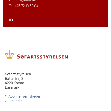
T:
+45 72 19 60 04
​​Søfartsstyrelsen
Batterivej 2
4220 Korsør
Danmark
Abonnér på nyheder
LinkedIn