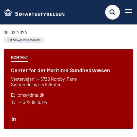
05-02-2024
Nyt til sygdomsbehandler
KONTAKT
Center for det Maritime Sundhedsvæsen
Vestervejen 1 - 6720 Nordby, Fanø
Søfarende og certifikater
E:
cms@dma.dk
T:
+45 72 19 60 04