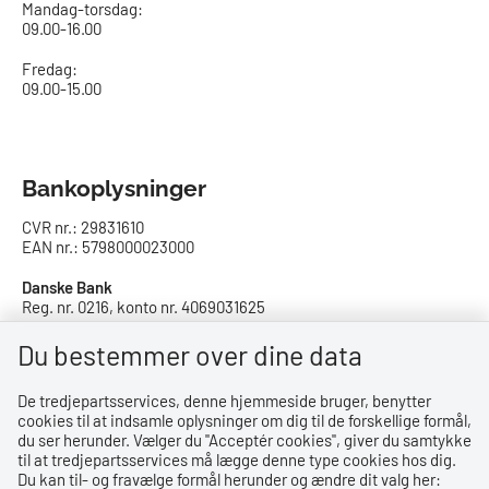
Mandag-torsdag:
09.00-16.00​
Fredag:
09.00-15.00
Bankoplysninger
CVR nr.: 29831610
EAN nr.: 5798000023000
Danske Bank
Reg. nr. 0216, konto nr. 4069031625
IBAN: DK8402164069031625
SWIFT: DABADKKK
Du bestemmer over dine data
De tredjepartsservices, denne hjemmeside bruger, benytter
Privatlivspolitik
cookies til at indsamle oplysninger om dig til de forskellige formål,
du ser herunder. Vælger du ''Acceptér cookies'', giver du samtykke
Privatlivspolitik
til at tredjepartsservices må lægge denne type cookies hos dig.
Du kan til- og fravælge formål herunder og ændre dit valg her:
Tilgængelighedserklæring