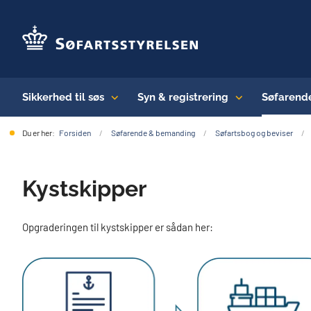
Sikkerhed til søs
Syn & registrering
Søfarend
Du er her:
Forsiden
Søfarende & bemanding
Søfartsbog og beviser
Kystskipper
Opgraderingen til kystskipper er sådan her: