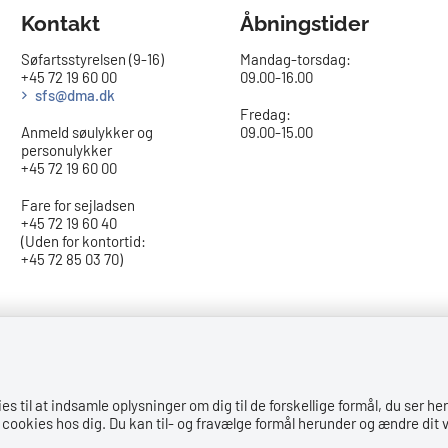
Kontakt
Åbningstider
Søfartsstyrelsen (9-16)
Mandag-torsdag:
+45 72 19 60 00
09.00-16.00​
sfs@dma.dk
Fredag:
Anmeld søulykker og
09.00-15.00
personulykker
+45 72 19 60 00
Fare for sejladsen
+45 72 19 60 40
(Uden for kontortid:
+45 72 85 03 70)
til at indsamle oplysninger om dig til de forskellige formål, du ser her
cookies hos dig. Du kan til- og fravælge formål herunder og ændre dit v