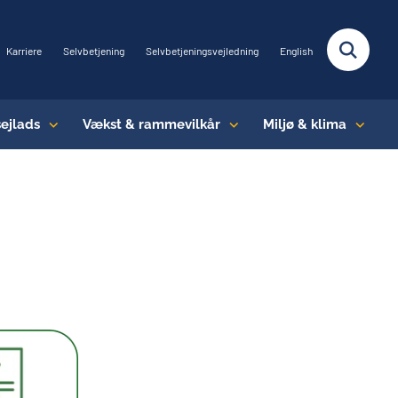
Karriere
Selvbetjening
Selvbetjeningsvejledning
English
sejlads
Vækst & rammevilkår
Miljø & klima