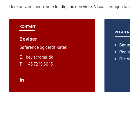
Der kan være andre veje for dig end den viste. Visualiseringen 
KONTAKT
RELATER
Beviser
Sønæ
Søfarende og certifikater
Regis
E:
bevis@dma.dk
Farts
T:
+45 72 19 60 15