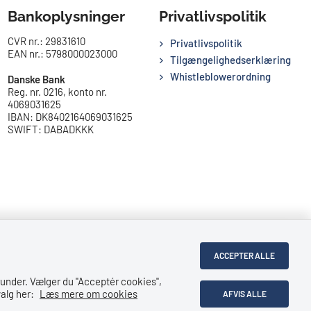
Bankoplysninger
Privatlivspolitik
CVR nr.: 29831610
Privatlivspolitik
EAN nr.: 5798000023000
Tilgængelighedserklæring
Whistleblowerordning
Danske Bank
Reg. nr. 0216, konto nr.
4069031625
IBAN: DK8402164069031625
SWIFT: DABADKKK
ACCEPTER ALLE
under. Vælger du ''Acceptér cookies'',
alg her:
Læs mere om cookies
AFVIS ALLE