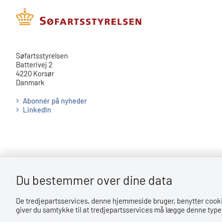
​​Søfartsstyrelsen
Batterivej 2
4220 Korsør
Danmark
Abonnér på nyheder
LinkedIn
Du bestemmer over dine data
Bemærk!
De tredjepartsservices, denne hjemmeside bruger, benytter cookies 
Dette indhold kræver cookies for at blive vist korrekt.
giver du samtykke til at tredjepartsservices må lægge denne type 