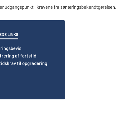
tager udgangspunkt i kravene fra sønæringsbekendtgørelsen.
EDE LINKS
ringsbevis
trering af fartstid
tidskrav til opgradering