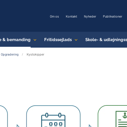
Om os
Kontakt
Nyheder
Publikationer
e & bemanding
Fritidssejlads
Skole- & udlejnings
Opgradering
Kystskipper