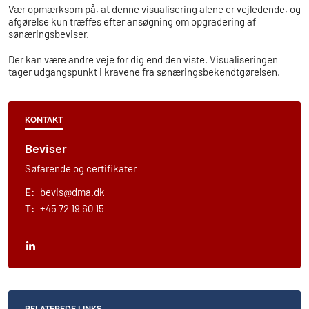
Vær opmærksom på, at denne visualisering alene er vejledende, og
afgørelse kun træffes efter ansøgning om opgradering af
sønæringsbeviser.
Der kan være andre veje for dig end den viste. Visualiseringen
tager udgangspunkt i kravene fra sønæringsbekendtgørelsen.
KONTAKT
Beviser
Søfarende og certifikater
E:
bevis@dma.dk
T:
+45 72 19 60 15