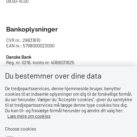
09.00-15.00
Bankoplysninger
CVR nr.: 29831610
EAN nr.: 5798000023000
Danske Bank
Reg. nr. 0216, konto nr. 4069031625
IBAN: DK8402164069031625
SWIFT: DABADKKK
Du bestemmer over dine data
De tredjepartsservices, denne hjemmeside bruger, benytter
Privatlivspolitik
cookies til at indsamle oplysninger om dig til de forskellige formål,
du ser herunder. Vælger du ''Acceptér cookies'', giver du samtykke
Privatlivspolitik
til at tredjepartsservices må lægge denne type cookies hos dig.
Du kan til- og fravælge formål herunder og ændre dit valg her:
Tilgængelighedserklæring
Læs mere om cookies
Whistleblowerordning
Choose cookies