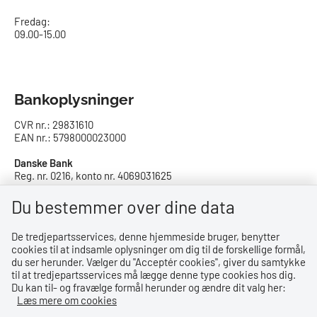
Fredag:
09.00-15.00
Bankoplysninger
CVR nr.: 29831610
EAN nr.: 5798000023000
Danske Bank
Reg. nr. 0216, konto nr. 4069031625
IBAN: DK8402164069031625
SWIFT: DABADKKK
Du bestemmer over dine data
De tredjepartsservices, denne hjemmeside bruger, benytter
Privatlivspolitik
cookies til at indsamle oplysninger om dig til de forskellige formål,
du ser herunder. Vælger du ''Acceptér cookies'', giver du samtykke
Privatlivspolitik
til at tredjepartsservices må lægge denne type cookies hos dig.
Du kan til- og fravælge formål herunder og ændre dit valg her:
Tilgængelighedserklæring
Læs mere om cookies
Whistleblowerordning