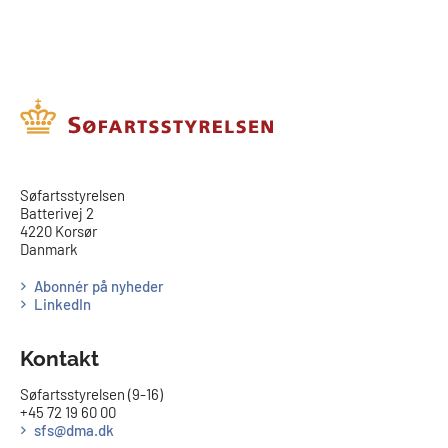
​​Søfartsstyrelsen
Batterivej 2
4220 Korsør
Danmark
Abonnér på nyheder
LinkedIn
Kontakt
Søfartsstyrelsen (9-16)
+45 72 19 60 00
sfs@dma.dk