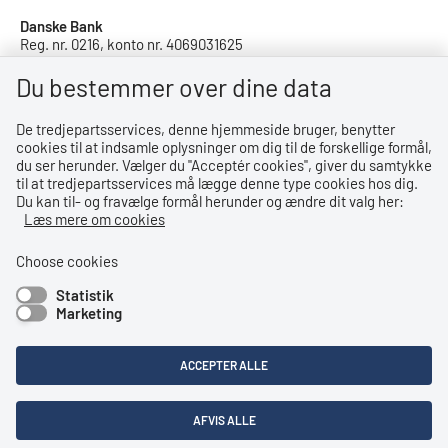
Danske Bank
Reg. nr. 0216, konto nr. 4069031625
IBAN: DK8402164069031625
SWIFT: DABADKKK
Du bestemmer over dine data
De tredjepartsservices, denne hjemmeside bruger, benytter
Privatlivspolitik
cookies til at indsamle oplysninger om dig til de forskellige formål,
du ser herunder. Vælger du ''Acceptér cookies'', giver du samtykke
Privatlivspolitik
til at tredjepartsservices må lægge denne type cookies hos dig.
Du kan til- og fravælge formål herunder og ændre dit valg her:
Tilgængelighedserklæring
Læs mere om cookies
Whistleblowerordning
Choose cookies
Statistik
Bemærk!
Marketing
Dette indhold kræver cookies for at blive vist korrekt.
ACCEPTER ALLE
LÆS MERE OM COOKIES
AFVIS ALLE