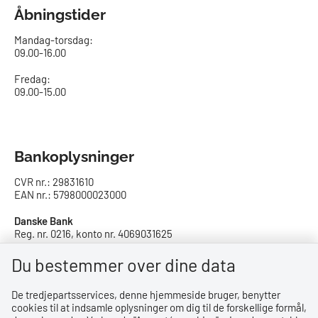
Åbningstider
Mandag-torsdag:
09.00-16.00​
Fredag:
09.00-15.00
Bankoplysninger
CVR nr.: 29831610
EAN nr.: 5798000023000
Danske Bank
Reg. nr. 0216, konto nr. 4069031625
IBAN: DK8402164069031625
SWIFT: DABADKKK
Du bestemmer over dine data
De tredjepartsservices, denne hjemmeside bruger, benytter
Privatlivspolitik
cookies til at indsamle oplysninger om dig til de forskellige formål,