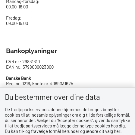
Mandag-torsdag:
09.00-16.00​
Fredag:
09.00-15.00
Bankoplysninger
CVR nr.: 29831610
EAN nr.: 5798000023000
Danske Bank
Reg. nr. 0216, konto nr. 4069031625
IBAN: DK8402164069031625
SWIFT: DABADKKK
Du bestemmer over dine data
De tredjepartsservices, denne hjemmeside bruger, benytter
Privatlivspolitik
cookies til at indsamle oplysninger om dig til de forskellige formål,
du ser herunder. Vælger du ''Acceptér cookies'', giver du samtykke
Privatlivspolitik
til at tredjepartsservices må lægge denne type cookies hos dig.
Du kan til- og fravælge formål herunder og ændre dit valg her:
Tilgængelighedserklæring