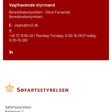
Vagthavende styrmand
Beredskabsstyrelsen - Sikre Farvande
Beredskabsstyrelsen
E:
vagts@brs2.dk
T:
+45 72 19 60 40 / Mandag-Torsdag: 9:00-16:00 (Fredag:
9:00-15:00)
​​Søfartsstyrelsen
Batterivej 2