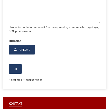
Hvor er forholdet observeret? Stednavn, kendingsmærker eller bygninger,
GPS-position mm.
Billeder
UPLOAD
OK
Felter med (*) skal udfyldes
KONTAKT