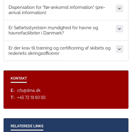
Dispensation for "før-ankomst information" (pre-
arrival information)
Er Søfartsstyrelsen myndighed for havne og
havnefaciliteter i Danmark?
Er der krav til træning og certificering af skibets og
rederiets sikringsofficerer
KONTAKT
E:
cfs@dma.dk
T:
+45 72 19 60 00
RELATEREDE LINKS