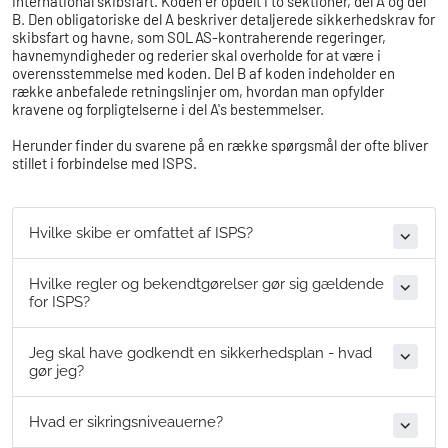
international skibsfart. Koden er opdelt i to sektioner, del A og del
B. Den obligatoriske del A beskriver detaljerede sikkerhedskrav for
skibsfart og havne, som SOLAS-kontraherende regeringer,
havnemyndigheder og rederier skal overholde for at være i
overensstemmelse med koden. Del B af koden indeholder en
række anbefalede retningslinjer om, hvordan man opfylder
kravene og forpligtelserne i del A's bestemmelser.
Herunder finder du svarene på en række spørgsmål der ofte bliver
stillet i forbindelse med ISPS.
Hvilke skibe er omfattet af ISPS?
Hvilke regler og bekendtgørelser gør sig gældende
for ISPS?
Jeg skal have godkendt en sikkerhedsplan - hvad
gør jeg?
Hvad er sikringsniveauerne?