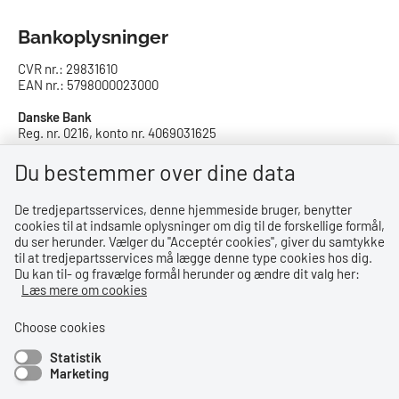
Bankoplysninger
CVR nr.: 29831610
EAN nr.: 5798000023000
Danske Bank
Reg. nr. 0216, konto nr. 4069031625
IBAN: DK8402164069031625
SWIFT: DABADKKK
Du bestemmer over dine data
De tredjepartsservices, denne hjemmeside bruger, benytter
Privatlivspolitik
cookies til at indsamle oplysninger om dig til de forskellige formål,
du ser herunder. Vælger du ''Acceptér cookies'', giver du samtykke
Privatlivspolitik
til at tredjepartsservices må lægge denne type cookies hos dig.
Du kan til- og fravælge formål herunder og ændre dit valg her:
Tilgængelighedserklæring
Læs mere om cookies
Whistleblowerordning
Choose cookies
Statistik
Bemærk!
Marketing