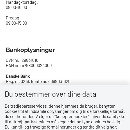
Mandag-torsdag:
09.00-16.00​
Fredag:
09.00-15.00
Bankoplysninger
CVR nr.: 29831610
EAN nr.: 5798000023000
Danske Bank
Reg. nr. 0216, konto nr. 4069031625
IBAN: DK8402164069031625
SWIFT: DABADKKK
Du bestemmer over dine data
De tredjepartsservices, denne hjemmeside bruger, benytter
Privatlivspolitik
cookies til at indsamle oplysninger om dig til de forskellige formål,
du ser herunder. Vælger du ''Acceptér cookies'', giver du samtykke
Privatlivspolitik
til at tredjepartsservices må lægge denne type cookies hos dig.
Du kan til- og fravælge formål herunder og ændre dit valg her:
Tilgængelighedserklæring