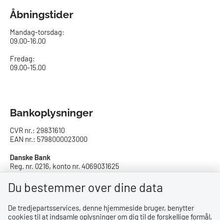
Åbningstider
Mandag-torsdag:
09.00-16.00​
Fredag:
09.00-15.00
Bankoplysninger
CVR nr.: 29831610
EAN nr.: 5798000023000
Danske Bank
Reg. nr. 0216, konto nr. 4069031625
IBAN: DK8402164069031625
SWIFT: DABADKKK
Du bestemmer over dine data
De tredjepartsservices, denne hjemmeside bruger, benytter
Privatlivspolitik
cookies til at indsamle oplysninger om dig til de forskellige formål,