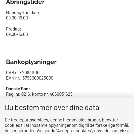
Åbningstider
Mandag-torsdag:
09.00-16.00​
Fredag:
09.00-15.00
Bankoplysninger
CVR nr.: 29831610
EAN nr.: 5798000023000
Danske Bank
Reg. nr. 0216, konto nr. 4069031625
IBAN: DK8402164069031625
SWIFT: DABADKKK
Du bestemmer over dine data
De tredjepartsservices, denne hjemmeside bruger, benytter
Privatlivspolitik
cookies til at indsamle oplysninger om dig til de forskellige formål,
du ser herunder. Vælger du ''Acceptér cookies'', giver du samtykke
Privatlivspolitik