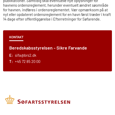
publikationer. Samtidig skal eventuelle nye oplysninger for
havnens ordensreglement, herunder eventuelt ændret søområde
for havnen, indføres i ordensreglementet. Vær opmærksom på at
nyt eller opdateret ordensreglement for en havn først træder i kraft
14 dage efter offentliggørelse i Efterretninger for Søfarende.
KONTAKT
Beredskabsstyrelsen - Sikre Farvande
E:
sifa@brs2.dk
T:
+45 72 85 20 00