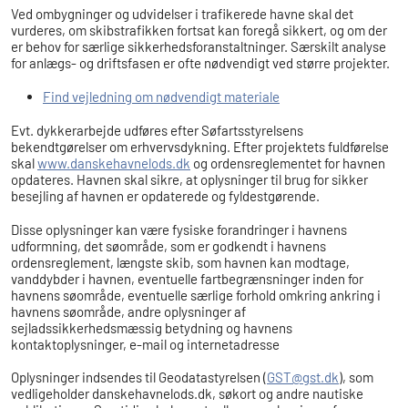
Ved ombygninger og udvidelser i trafikerede havne skal det
vurderes, om skibstrafikken fortsat kan foregå sikkert, og om der
er behov for særlige sikkerhedsforanstaltninger. Særskilt analyse
for anlægs- og driftsfasen er ofte nødvendigt ved større projekter.
Find vejledning om nødvendigt materiale
Evt. dykkerarbejde udføres efter Søfartsstyrelsens
bekendtgørelser om erhvervsdykning. Efter projektets fuldførelse
skal
www.danskehavnelods.dk
og ordensreglementet for havnen
opdateres. Havnen skal sikre, at oplysninger til brug for sikker
besejling af havnen er opdaterede og fyldestgørende.
Disse oplysninger kan være fysiske forandringer i havnens
udformning, det søområde, som er godkendt i havnens
ordensreglement, længste skib, som havnen kan modtage,
vanddybder i havnen, eventuelle fartbegrænsninger inden for
havnens søområde, eventuelle særlige forhold omkring ankring i
havnens søområde, andre oplysninger af
sejladssikkerhedsmæssig betydning og havnens
kontaktoplysninger, e-mail og internetadresse
Oplysninger indsendes til Geodatastyrelsen (
GST@gst.dk
), som
vedligeholder danskehavnelods.dk, søkort og andre nautiske