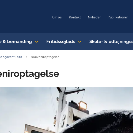
Om os
Kontakt
Nyheder
Publikationer
e & bemanding
Fritidssejlads
Skole- & udlejnings
opgaver til søs
Souveniroptagelse
niroptagelse