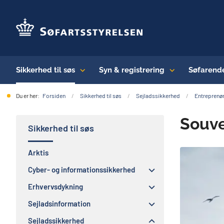
Sikkerhed til søs
Syn & registrering
Søfarend
Du er her:
Forsiden
Sikkerhed til søs
Sejladssikkerhed
Entreprenør
Souve
Sikkerhed til søs
Arktis
Cyber- og informationssikkerhed
Erhvervsdykning
Sejladsinformation
Sejladssikkerhed