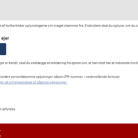
e af hvilke kilder oplysningerne om vraget stammer fra. Endvidere skal du oplyse, om du s
 ejer
jer er kendt, skal du vedlægge en erklæring fra ejeren om, at han intet har at indvende mod,
må anføre personfølsomme oplysninger såsom CPR-nummer, i nedenstående formular.
ger.dk til fremsendelse af sådanne oplysninger.
al udfyldes
T