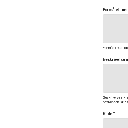
Formålet med
Formålet med opta
Beskrivelse a
Beskrivelse af vr
havbunden, skibsn
Kilde *