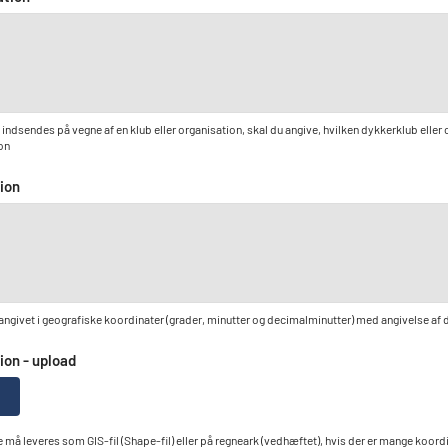
indsendes på vegne af en klub eller organisation, skal du angive, hvilken dykkerklub eller 
on
ion
angivet i geografiske koordinater (grader, minutter og decimalminutter) med angivelse af d
ion - upload
 må leveres som GIS-fil (Shape-fil) eller på regneark (vedhæftet), hvis der er mange koord