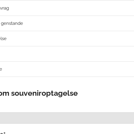
e vrag
 genstande
lse
e
om souveniroptagelse
g *