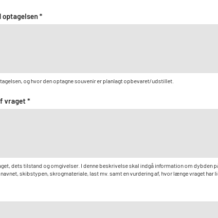
 optagelsen *
gelsen, og hvor den optagne souvenir er planlagt opbevaret/udstillet.
f vraget *
aget, dets tilstand og omgivelser. I denne beskrivelse skal indgå information om dybden
avnet, skibstypen, skrogmateriale, last mv. samt en vurdering af, hvor længe vraget har 