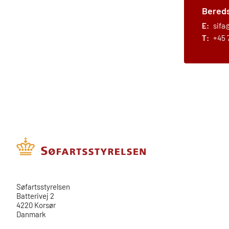
Bereds
E:
sifa
T:
+45 
​​Søfartsstyrelsen
Batterivej 2
4220 Korsør
Danmark