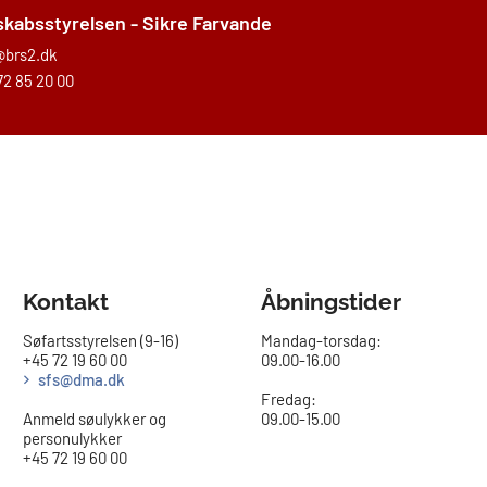
kabsstyrelsen - Sikre Farvande
@brs2.dk
72 85 20 00
Kontakt
Åbningstider
Søfartsstyrelsen (9-16)
Mandag-torsdag:
+45 72 19 60 00
09.00-16.00​
sfs@dma.dk
Fredag:
Anmeld søulykker og
09.00-15.00
personulykker
+45 72 19 60 00