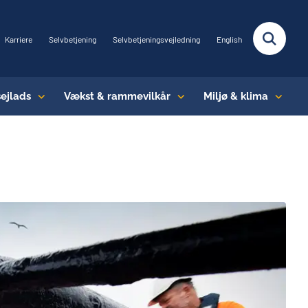
Karriere
Selvbetjening
Selvbetjeningsvejledning
English
sejlads
Vækst & rammevilkår
Miljø & klima