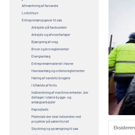
Afmærkning af farvande
Lodstilsyn
Entreprenøropgaver til søs
Arbejder på havbunden
Arbejds og afviserfartøjer
Bjærgning af vrag
Broer og broreglementer
Energianlæg
Entreprenørmateriel i havne
Havneanlæg og ordensreglementer
Høring af vandets brugere
I tilfælde af forlis
Indberetning af maritime enheder, der
deltager i større bygge- og
anlægsarbejder
Kapsejlads
Materiale der skal indsendes ved
projekter på søterritoriet
Eksisteren
Skydning og sprængning til søs