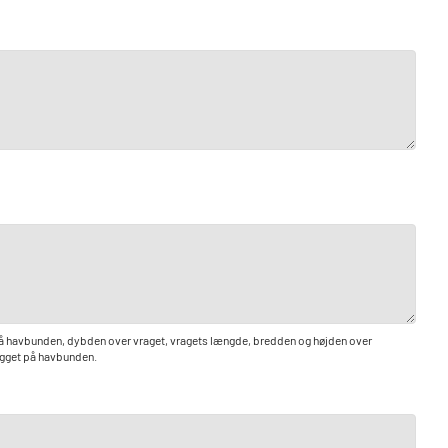
 på havbunden, dybden over vraget, vragets længde, bredden og højden over
ligget på havbunden.