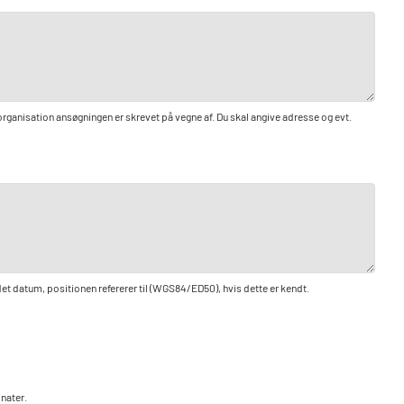
organisation ansøgningen er skrevet på vegne af. Du skal angive adresse og evt.
et datum, positionen refererer til (WGS84/ED50), hvis dette er kendt.
inater.