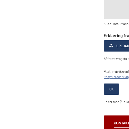
Kilde: Beskrivels
Erklæring fra
UPLOAD
Såfremt vragets e
Husk, at du ikke 
Benyt i stedet Bor
OK
Felter med (*) sk
KONTAK