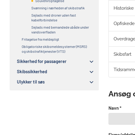
Souveniroptagelse
​​​​Historisk
Svømning i nærheden af skibstrafik
Sejlads med droner uden fast
kabelforbindelse
Opfiskede
Sejlads med bemandede ubåde under
vandoverfladen
Overdrage
Fritagelse fra meldepligt
Obligatoriske skibsmeldesystemer (MSRS)
og skibstrafiktjenester (VTS)
Skibsfart
Sikkerhed for passagerer
Tidsramm
Skibssikkerhed
Ulykker til søs
Ansøg 
Navn *
Firma/afdelin