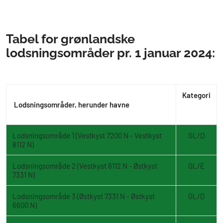
Tabel for grønlandske
lodsningsområder pr. 1 januar 2024:
Kategori
Lodsningsområder, herunder havne
Lodsningsområde 1 (Vestkyst 7200 N - Vestkyst
GL/D
8112 N)
Lodsningsområde 2 (Vestkyst 8112 N - Østkyst
GL/E
7331 N)
Lodsningsområde 3 (Østkyst 7331 N - Østkyst
GL/D
6600 N)