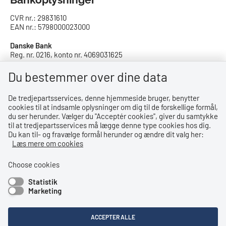
CVR nr.: 29831610
EAN nr.: 5798000023000
Danske Bank
Reg. nr. 0216, konto nr. 4069031625
IBAN: DK8402164069031625
SWIFT: DABADKKK
Du bestemmer over dine data
De tredjepartsservices, denne hjemmeside bruger, benytter
Privatlivspolitik
cookies til at indsamle oplysninger om dig til de forskellige formål,
du ser herunder. Vælger du ''Acceptér cookies'', giver du samtykke
Privatlivspolitik
til at tredjepartsservices må lægge denne type cookies hos dig.
Du kan til- og fravælge formål herunder og ændre dit valg her:
Tilgængelighedserklæring
Læs mere om cookies
Whistleblowerordning
Choose cookies
Statistik
Bemærk!
Marketing
Dette indhold kræver cookies for at blive vist korrekt.
ACCEPTER ALLE