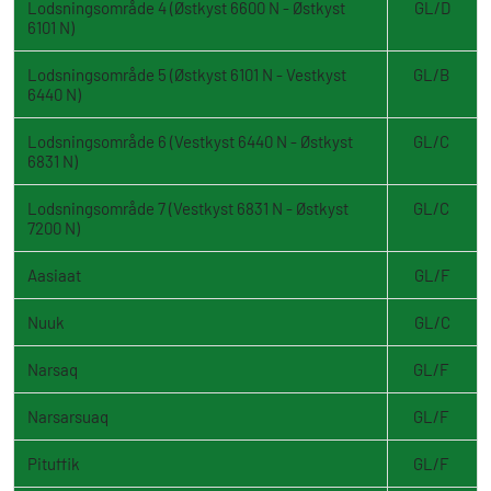
Lodsningsområde 4 (Østkyst 6600 N - Østkyst
GL/D
6101 N)
Lodsningsområde 5 (Østkyst 6101 N - Vestkyst
GL/B
6440 N)
Lodsningsområde 6 (Vestkyst 6440 N - Østkyst
GL/C
6831 N)
Lodsningsområde 7 (Vestkyst 6831 N - Østkyst
GL/C
7200 N)
Aasiaat
GL/F
Nuuk
GL/C
Narsaq
GL/F
Narsarsuaq
GL/F
Pituffik
GL/F