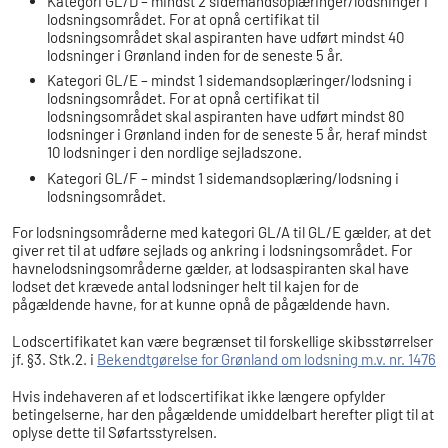
Kategori GL/D – mindst 2 sidemandsoplæringer/lodsninger i
lodsningsområdet. For at opnå certifikat til
lodsningsområdet skal aspiranten have udført mindst 40
lodsninger i Grønland inden for de seneste 5 år.
Kategori GL/E – mindst 1 sidemandsoplæringer/lodsning i
lodsningsområdet. For at opnå certifikat til
lodsningsområdet skal aspiranten have udført mindst 80
lodsninger i Grønland inden for de seneste 5 år, heraf mindst
10 lodsninger i den nordlige sejladszone.
Kategori GL/F – mindst 1 sidemandsoplæring/lodsning i
lodsningsområdet.
For lodsningsområderne med kategori GL/A til GL/E gælder, at det
giver ret til at udføre sejlads og ankring i lodsningsområdet. For
havnelodsningsområderne gælder, at lodsaspiranten skal have
lodset det krævede antal lodsninger helt til kajen for de
pågældende havne, for at kunne opnå de pågældende havn.
Lodscertifikatet kan være begrænset til forskellige skibsstørrelser
jf. §3. Stk.2. i
Bekendtgørelse for Grønland om lodsning m.v. nr. 1476
Hvis indehaveren af et lodscertifikat ikke længere opfylder
betingelserne, har den pågældende umiddelbart herefter pligt til at
oplyse dette til Søfartsstyrelsen.