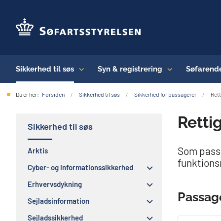
Sikkerhed til søs
Syn & registrering
Søfarend
Du er her:
Forsiden
Sikkerhed til søs
Sikkerhed for passagerer
Rett
Retti
Sikkerhed til søs
Som passa
Arktis
funktions
Cyber- og informationssikkerhed
Erhvervsdykning
Passage
Sejladsinformation
Sejladssikkerhed