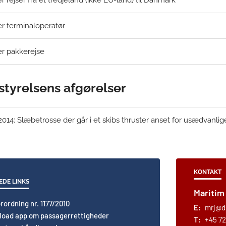
er terminaloperatør
er pakkerejse
styrelsens afgørelser
 2014: Slæbetrosse der går i et skibs thruster anset for usædvan
KONTAKT
EDE LINKS
Maritim
rordning nr. 1177/2010
E:
mrj@d
oad app om passagerrettigheder
T:
+45 72