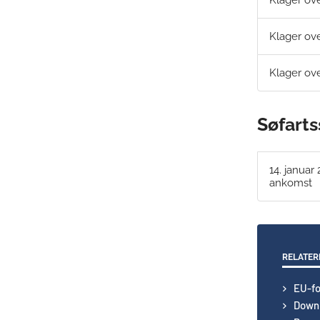
Klager ov
Klager ov
Søfarts
14. januar
ankomst
RELATER
EU-fo
Downl