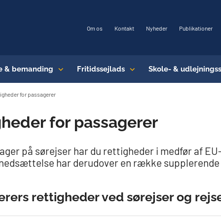
Om os
Kontakt
Nyheder
Publikationer
e & bemanding
Fritidssejlads
Skole- & udlejnings
igheder for passagerer
gheder for passagerer
ger på sørejser har du rettigheder i medfør af EU
nedsættelse har derudover en række supplerende 
rers rettigheder ved sørejser og rejs