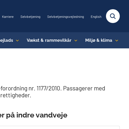
Karriere
Selvbetjening
Selvbetjeningsvejledning
English
sejlads
Vækst & rammevilkår
Miljø & klima
-forordning nr. 1177/2010. Passagerer med
rettigheder.
er på indre vandveje