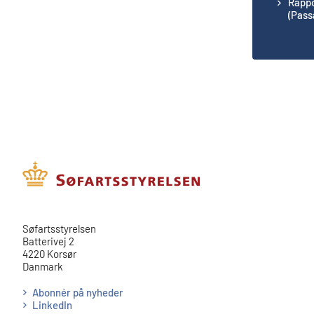
Rapp
(Pass
​​Søfartsstyrelsen
Batterivej 2
4220 Korsør
Danmark
Abonnér på nyheder
LinkedIn