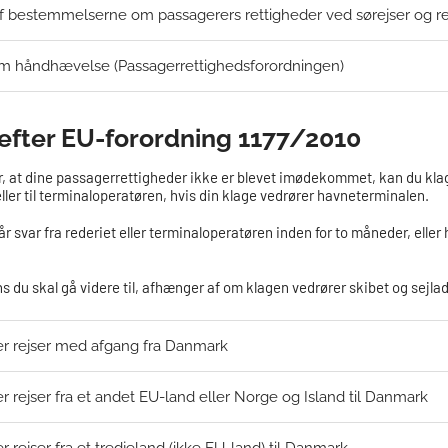
 bestemmelserne om passagerers rettigheder ved sørejser og rej
m håndhævelse (Passagerrettighedsforordningen)
efter EU-forordning 1177/2010
 at dine passagerrettigheder ikke er blevet imødekommet, kan du klage. Du
ller til terminaloperatøren, hvis din klage vedrører havneterminalen.
år svar fra rederiet eller terminaloperatøren inden for to måneder, eller
s du skal gå videre til, afhænger af om klagen vedrører skibet og sejlads
er rejser med afgang fra Danmark
r rejser fra et andet EU-land eller Norge og Island til Danmark
r rejser fra et tredjeland (ikke EU-land) til Danmark