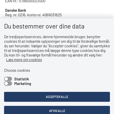
EAN nr.: 5798000023000
Danske Bank
Reg. nr. 0216, konto nr. 4069031625
IBAN: DK8402164069031625
SWIFT: DABADKKK
Du bestemmer over dine data
De tredjepartsservices, denne hjemmeside bruger, benytter
Privatlivspolitik
cookies til at indsamle oplysninger om dig til de forskellige formål,
du ser herunder. Vælger du ''Acceptér cookies'', giver du samtykke
Privatlivspolitik
til at tredjepartsservices må lægge denne type cookies hos dig.
Du kan til- og fravælge formål herunder og ændre dit valg her:
Tilgængelighedserklæring
Læs mere om cookies
Whistleblowerordning
Choose cookies
Statistik
Bemærk!
Marketing
Dette indhold kræver cookies for at blive vist korrekt.
ACCEPTER ALLE
LÆS MERE OM COOKIES
AFVIS ALLE