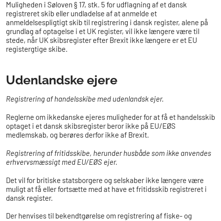
Muligheden i Søloven § 17, stk. 5 for udflagning af et dansk
registreret skib eller undladelse af at anmelde et
anmeldelsespligtigt skib til registrering i dansk register, alene på
grundlag af optagelse i et UK register, vil ikke længere være til
stede, når UK skibsregister efter Brexit ikke længere er et EU
registergtige skibe.
Udenlandske ejere
Registrering af handelsskibe med udenlandsk ejer.
Reglerne om ikkedanske ejeres muligheder for at få et handelsskib
optaget i et dansk skibsregister beror ikke på EU/EØS
medlemskab, og berøres derfor ikke af Brexit.
Registrering af fritidsskibe, herunder husbåde som ikke anvendes
erhvervsmæssigt med EU/EØS ejer.
Det vil for britiske statsborgere og selskaber ikke længere være
muligt at få eller fortsætte med at have et fritidsskib registreret i
dansk register.
Der henvises til bekendtgørelse om registrering af fiske- og