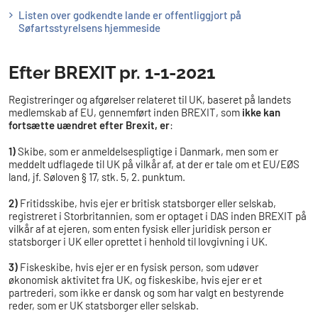
Listen over godkendte lande er offentliggjort på
Søfartsstyrelsens hjemmeside
Efter BREXIT pr. 1-1-2021
Registreringer og afgørelser relateret til UK, baseret på landets
medlemskab af EU, gennemført inden BREXIT, som
ikke kan
fortsætte uændret efter Brexit, er
:
1)
Skibe, som er anmeldelsespligtige i Danmark, men som er
meddelt udflagede til UK på vilkår af, at der er tale om et EU/EØS
land, jf. Søloven § 17, stk. 5, 2. punktum.
2)
Fritidsskibe, hvis ejer er britisk statsborger eller selskab,
registreret i Storbritannien, som er optaget i DAS inden BREXIT på
vilkår af at ejeren, som enten fysisk eller juridisk person er
statsborger i UK eller oprettet i henhold til lovgivning i UK.
3)
Fiskeskibe, hvis ejer er en fysisk person, som udøver
økonomisk aktivitet fra UK, og fiskeskibe, hvis ejer er et
partrederi, som ikke er dansk og som har valgt en bestyrende
reder, som er UK statsborger eller selskab.