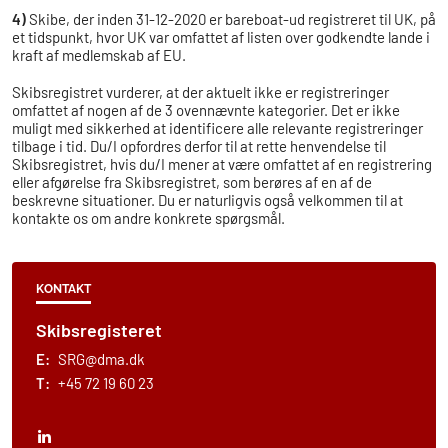
4)
Skibe, der inden 31-12-2020 er bareboat-ud registreret til UK, på
et tidspunkt, hvor UK var omfattet af listen over godkendte lande i
kraft af medlemskab af EU.
Skibsregistret vurderer, at der aktuelt ikke er registreringer
omfattet af nogen af de 3 ovennævnte kategorier. Det er ikke
muligt med sikkerhed at identificere alle relevante registreringer
tilbage i tid. Du/I opfordres derfor til at rette henvendelse til
Skibsregistret, hvis du/I mener at være omfattet af en registrering
eller afgørelse fra Skibsregistret, som berøres af en af de
beskrevne situationer. Du er naturligvis også velkommen til at
kontakte os om andre konkrete spørgsmål.
KONTAKT
Skibsregisteret
E:
SRG@dma.dk
T:
+45 72 19 60 23