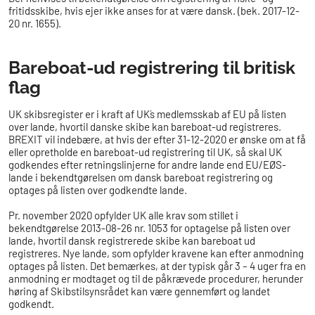
fritidsskibe, hvis ejer ikke anses for at være dansk. (bek. 2017-12-
20 nr. 1655).
Bareboat-ud registrering til britisk
flag
UK skibsregister er i kraft af UK´s medlemsskab af EU på listen
over lande, hvortil danske skibe kan bareboat-ud registreres.
BREXIT vil indebære, at hvis der efter 31-12-2020 er ønske om at få
eller opretholde en bareboat-ud registrering til UK, så skal UK
godkendes efter retningslinjerne for andre lande end EU/EØS-
lande i bekendtgørelsen om dansk bareboat registrering og
optages på listen over godkendte lande.
Pr. november 2020 opfylder UK alle krav som stillet i
bekendtgørelse 2013-08-26 nr. 1053 for optagelse på listen over
lande, hvortil dansk registrerede skibe kan bareboat ud
registreres. Nye lande, som opfylder kravene kan efter anmodning
optages på listen. Det bemærkes, at der typisk går 3 – 4 uger fra en
anmodning er modtaget og til de påkrævede procedurer, herunder
høring af Skibstilsynsrådet kan være gennemført og landet
godkendt.