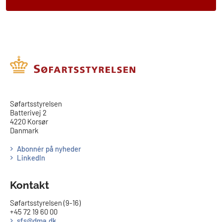
​​Søfartsstyrelsen
Batterivej 2
4220 Korsør
Danmark
Abonnér på nyheder
LinkedIn
Kontakt
Søfartsstyrelsen (9-16)
+45 72 19 60 00
sfs@dma.dk