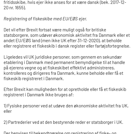
fritidsskibe, hvis ejer ikke anses for at være dansk (bek. 2017-12-
20 nr. 1655).
Registrering af fiskeskibe med EU/EØS ejer.
Det vil efter Brexit fortsat være muligt også for britiske
statsborgere, som udøver økonomisk aktivitet fra Danmark eller et
andet EU/EØS land (men ikke UK efter 31-12-2020), at beholde
eller registrere et fiskeskib i dansk register eller fartøjsfortegnelse.
Ligeledes vil UK juridiske personer, som gennem en sekundær
etablering i Danmark med permanent bemyndigelse til at handle
på ejerens vegne og at fiskeskibet effektivt administreres,
kontrolleres og dirigeres fra Danmark, kunne beholde eller få et
fiskeskib registreret i Danmark.
Efter Brexit kan muligheden for at opretholde eller få et fiskeskib
registreret i Danmark ikke bruges af:
1) Fysiske personer ved at udøve den økonomiske aktivitet fra UK,
eller
2) Partrederier ved at den bestyrende reder er statsborger i UK.
Der henvises til bekendtgørelse om registrering af fiske- og