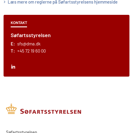
Læs mere om reglerne på Søfartsstyrelsens hjemmeside
KONTAKT
Søfartsstyrelsen
E:
sfs@dma.dk
T:
+45 72 19 60 00
​​Søfartsstyrelsen