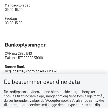
Mandag-torsdag:
09.00-16.00​
Fredag:
09.00-15.00
Bankoplysninger
CVR nr.: 29831610
EAN nr.: 5798000023000
Danske Bank
Reg. nr. 0216, konto nr. 4069031625
IBAN: DK8402164069031625
SWIFT: DABADKKK
Du bestemmer over dine data
De tredjepartsservices, denne hjemmeside bruger, benytter
Privatlivspolitik
cookies til at indsamle oplysninger om dig til de forskellige formål,
du ser herunder. Vælger du ''Acceptér cookies'', giver du samtykke
Privatlivspolitik
til at tredjepartsservices må lægge denne type cookies hos dig.