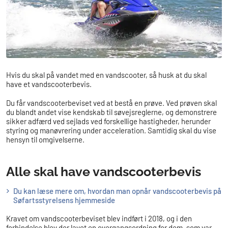
Hvis du skal på vandet med en vandscooter, så husk at du skal
have et vandscooterbevis.
Du får vandscooterbeviset ved at bestå en prøve. Ved prøven skal
du blandt andet vise kendskab til søvejsreglerne, og demonstrere
sikker adfærd ved sejlads ved forskellige hastigheder, herunder
styring og manøvrering under acceleration. Samtidig skal du vise
hensyn til omgivelserne.
Alle skal have vandscooterbevis
Du kan læse mere om, hvordan man opnår vandscooterbevis på
Søfartsstyrelsens hjemmeside
Kravet om vandscooterbeviset blev indført i 2018, og i den
forbindelse blev der lavet en overgangsordning for dem, som var