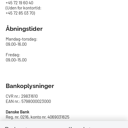
+45 72 19 60 40
(Uden for kontortid:
+45 72 85 03 70)
Åbningstider
Mandag-torsdag:
09.00-16.00​
Fredag:
09.00-15.00
Bankoplysninger
CVR nr.: 29831610
EAN nr.: 5798000023000
Danske Bank
Reg. nr. 0216, konto nr. 4069031625
IBAN: DK8402164069031625
SWIFT: DABADKKK