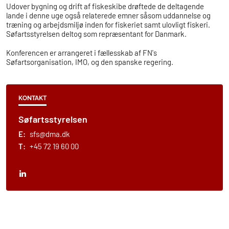
Udover bygning og drift af fiskeskibe drøftede de deltagende
lande i denne uge også relaterede emner såsom uddannelse og
træning og arbejdsmiljø inden for fiskeriet samt ulovligt fiskeri.
Søfartsstyrelsen deltog som repræsentant for Danmark.
Konferencen er arrangeret i fællesskab af FN's
Søfartsorganisation, IMO, og den spanske regering.
KONTAKT
Søfartsstyrelsen
E:
sfs@dma.dk
T:
+45 72 19 60 00