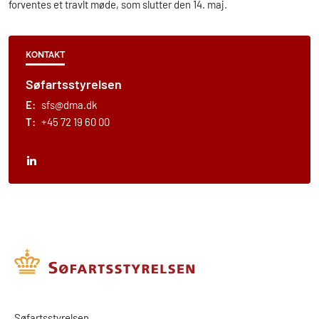
forventes et travlt møde, som slutter den 14. maj.
KONTAKT
Søfartsstyrelsen
E:
sfs@dma.dk
T:
+45 72 19 60 00
​​Søfartsstyrelsen