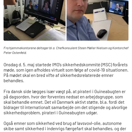
Fra hjemmekontorene deltager bl.a. Chefkonsulent Steen Møller Nielsen og Kontorchef
Peter Ostenfeld.
Onsdag d. 5. maj startede IMO’s sikkerhedskommité (MSC) forårets
møde, som igen afholdes virtuelt som følge af covid-19 situationen.
På mødet skal en bred vifte af sikkerhedsrelaterede emner
behandles.
Fra dansk side lægges især vægt på, at pirateri i Guineabugten er
på dagsorden, hvor der forventes nedsat en arbejdsgruppe, som
skal behandle emnet. Det vil Danmark aktivt støtte, bl.a. fordi det
bidrager til internationalt samarbejde om det stigende og alvorlige
sikkerhedsproblem, pirateri i Guineabugten udgør.
Også emner som sikkerhed ved brug af lavsvovl-olie, autonome
skibe samt sikkerhed i indenrigs færgefart skal behandles, og der