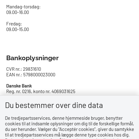
Mandag-torsdag:
09.00-16.00​
Fredag:
09.00-15.00
Bankoplysninger
CVR nr.: 29831610
EAN nr.: 5798000023000
Danske Bank
Reg. nr. 0216, konto nr. 4069031625
IBAN: DK8402164069031625
SWIFT: DABADKKK
Du bestemmer over dine data
De tredjepartsservices, denne hjemmeside bruger, benytter
Privatlivspolitik
cookies til at indsamle oplysninger om dig til de forskellige formål,
du ser herunder. Vælger du ''Acceptér cookies'', giver du samtykke
Privatlivspolitik
til at tredjepartsservices må lægge denne type cookies hos dig.