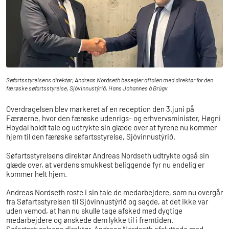
Søfartsstyrelsens direktør, Andreas Nordseth besegler aftalen med direktør for den
færøske søfartsstyrelse, Sjóvinnustýrið, Hans Johannes á Brúgv
Overdragelsen blev markeret af en reception den 3.juni på
Færøerne, hvor den færøske udenrigs- og erhvervsminister, Høgni
Hoydal holdt tale og udtrykte sin glæde over at fyrene nu kommer
hjem til den færøske søfartsstyrelse, Sjóvinnustýrið.
Søfartsstyrelsens direktør Andreas Nordseth udtrykte også sin
glæde over, at verdens smukkest beliggende fyr nu endelig er
kommer helt hjem.
Andreas Nordseth roste i sin tale de medarbejdere, som nu overgår
fra Søfartsstyrelsen til Sjóvinnustýrið og sagde, at det ikke var
uden vemod, at han nu skulle tage afsked med dygtige
medarbejdere og ønskede dem lykke til i fremtiden.