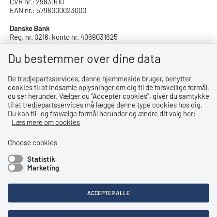
CVR nr.: 29831610
EAN nr.: 5798000023000
Danske Bank
Reg. nr. 0216, konto nr. 4069031625
IBAN: DK8402164069031625
SWIFT: DABADKKK
Du bestemmer over dine data
De tredjepartsservices, denne hjemmeside bruger, benytter
Privatlivspolitik
cookies til at indsamle oplysninger om dig til de forskellige formål,
du ser herunder. Vælger du ''Acceptér cookies'', giver du samtykke
Privatlivspolitik
til at tredjepartsservices må lægge denne type cookies hos dig.
Du kan til- og fravælge formål herunder og ændre dit valg her:
Tilgængelighedserklæring
Læs mere om cookies
Whistleblowerordning
Choose cookies
Statistik
Bemærk!
Marketing
Dette indhold kræver cookies for at blive vist korrekt.
ACCEPTER ALLE
LÆS MERE OM COOKIES