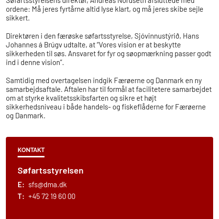
Søfartsstyrelsens direktør, Andreas Nordseth afsluttede med
ordene: Må jeres fyrtårne altid lyse klart, og må jeres skibe sejle
sikkert.
Direktøren i den færøske søfartsstyrelse, Sjóvinnustýrið, Hans
Johannes á Brúgv udtalte, at “Vores vision er at beskytte
sikkerheden til søs. Ansvaret for fyr og søopmærkning passer godt
ind i denne vision”.
Samtidig med overtagelsen indgik Færøerne og Danmark en ny
samarbejdsaftale. Aftalen har til formål at facilitetere samarbejdet
om at styrke kvalitetsskibsfarten og sikre et højt
sikkerhedsniveau i både handels- og fiskeflåderne for Færøerne
og Danmark.
KONTAKT
Søfartsstyrelsen
E:
sfs@dma.dk
T:
+45 72 19 60 00