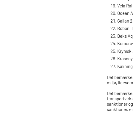
Vela Ra
Ocean 
Galian 
Robon, 
Beks Aq
Kemerov
Krymsk,
Krasnoy
Kalinin
Det bemærkes,
miljø, ligesom
Det bemærkes,
transportvirk
sanktioner og
sanktioner, e