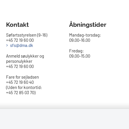
Kontakt
Åbningstider
Søfartsstyrelsen (9-16)
Mandag-torsdag:
+45 72 19 60 00
09.00-16.00​
sfs@dma.dk
Fredag:
Anmeld søulykker og
09.00-15.00
personulykker
+45 72 19 60 00
Fare for sejladsen
+45 72 19 60 40
(Uden for kontortid:
+45 72 85 03 70)