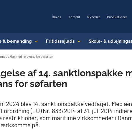
Om os
Kontakt
Nyheder
Publikationer
e & bemanding
Fritidssejlads
Skole- & udlejnings
tionspakke med relevans for søfarten
gelse af 14. sanktionspakke 
ans for søfarten
uni 2024 blev 14. sanktionspakke vedtaget. Med æ
 Forordning (EU) Nr. 833/2014 af 31. juli 2014 indfør
 restriktioner, som maritime virksomheder i Danm
mærksomme på.