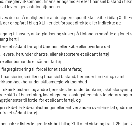
d, mæglervirksomhed, finansieringsmidler eller finansiel bistand i tilkn
 at levere genlastningstjenester.
es der også mulighed for at designere specifikke skibe i bilag XLII. Fo
, der er opført i bilag XLII, er det forbudt direkte eller indirekte at:
dgang til havne, ankerpladser og sluser på Unionens område og for et s
gang hertil
ere et sådant fartøj til Unionen eller købe eller overføre det
 levere, herunder chartre, eller eksportere et sådant fartøj
e eller bemande et sådant fartøj
 flagregistrering til fordel for et sådant fartøj
 finansieringsmidler og finansiel bistand, herunder forsikring, samt
irksomhed, herunder skibsmæglervirksomhed
 teknisk bistand og andre tjenester, herunder bunkring, skibsforsyning
de skift af besætning, lastnings- og losningstjenester, fenderarrange
gstjenester til fordel for et sådant fartøj, og
e i skib-til-skib-omlastninger eller enhver anden overførsel af gods me
r fra et sådant fartøj.
onspakke listes følgende skibe i bilag XLII med virkning fra d. 25. juni