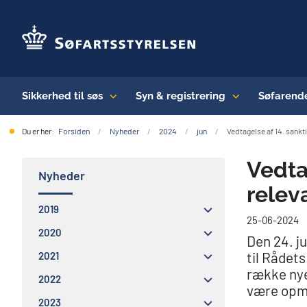
Sikkerhed til søs
Syn & registrering
Søfarend
Du er her:
Forsiden
Nyheder
2024
jun
Vedtagelse af 14. sank
Vedta
Nyheder
relev
2019
25-06-2024
2020
Den 24. j
til Rådets
2021
række nye
2022
være op
2023