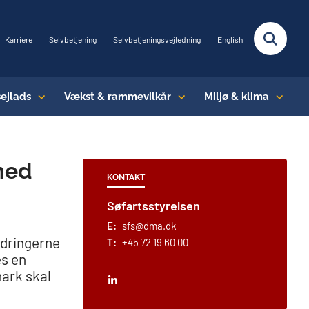
Karriere
Selvbetjening
Selvbetjeningsvejledning
English
sejlads
Vækst & rammevilkår
Miljø & klima
med
KONTAKT
Søfartsstyrelsen
E:
sfs@dma.dk
ndringerne
T:
+45 72 19 60 00
es en
ark skal