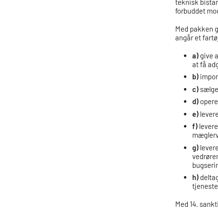
teknisk bistan
forbuddet mod
Med pakken giv
angår et fartøj
a)
give a
at få ad
b)
import
c)
sælge,
d)
operer
e)
levere
f)
levere
mæglerv
g)
levere
vedrøren
bugserin
h)
deltag
tjeneste
Med 14. sankti