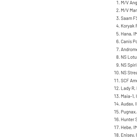
M/V Ang
M/V Mar
Saam F
Koryak 
Hana, I
Canis P
Androme
NS Lotu
NS Spir
NS Stre
SCF Amu
Lady R,
Maia-1,
Audax, 
Pugnax,
Hunter 
Hebe, I
Enisey,