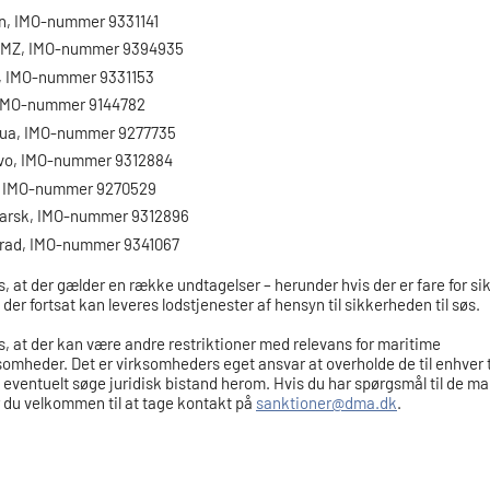
in, IMO-nummer 9331141
AMZ, IMO-nummer 9394935
2, IMO-nummer 9331153
IMO-nummer 9144782
ua, IMO-nummer 9277735
o, IMO-nummer 9312884
 IMO-nummer 9270529
arsk, IMO-nummer 9312896
grad, IMO-nummer 9341067
 at der gælder en række undtagelser – herunder hvis der er fare for sik
 der fortsat kan leveres lodstjenester af hensyn til sikkerheden til søs.
 at der kan være andre restriktioner med relevans for maritime
somheder. Det er virksomheders eget ansvar at overholde de til enhver
 eventuelt søge juridisk bistand herom. Hvis du har spørgsmål til de ma
r du velkommen til at tage kontakt på
sanktioner@dma.dk
.