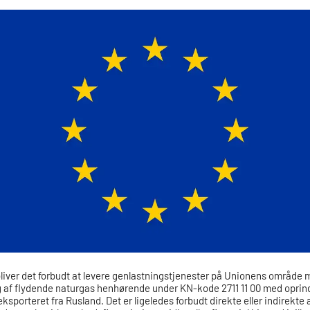
iver det forbudt at levere genlastningstjenester på Unionens område 
 af flydende naturgas henhørende under KN-kode 2711 11 00 med oprind
eksporteret fra Rusland. Det er ligeledes forbudt direkte eller indirekte 