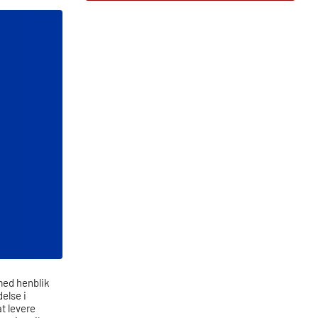
med henblik
else i
at levere