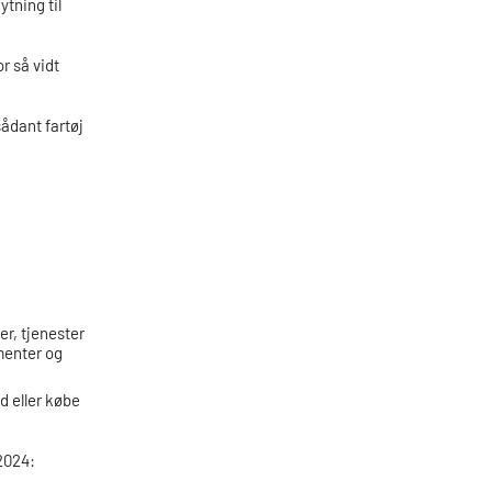
ytning til
r så vidt
ådant fartøj
er, tjenester
menter og
d eller købe
 2024: