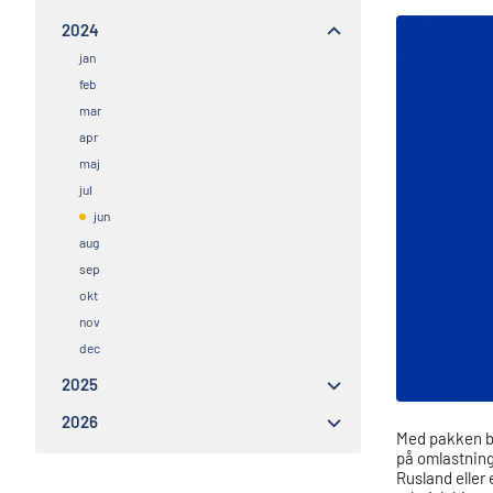
2024
jan
feb
mar
apr
maj
jul
jun
aug
sep
okt
nov
dec
2025
2026
Med pakken bl
på omlastning
Rusland eller 