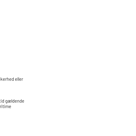
kerhed eller
 tid gældende
ritime